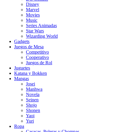
Disney
Marvel
Movies
Music
Series Animadas
Star Wars
Wizarding World
Gadgets
Juegos de Mesa
Competitivo
Cooperativo
Juegos de Rol
Juguetes
Katana y Bokken
Mangas
Josei
Manhwa
Novela
Seinen
Shojo
Shonen
Yaoi
Yuri
Ropa
Casacas, Poleras y Chompas