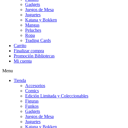
Gadgets
Juegos de Mesa
Juguetes
Katana y Bokken
Mangas
Peluches
Ropa
Trading Cards
Carrito
Finalizar compra
Promoción Bibliotecas
Mi cuenta
Menu
Tienda
Accesorios
Comics
Edición Limitada y Coleccionables
Figuras
Funkos
Gadgets
Juegos de Mesa
Juguetes
Katana y Bokken