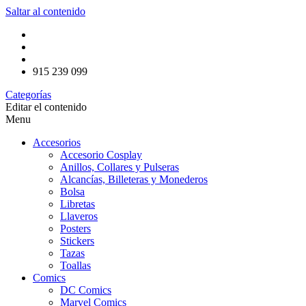
Saltar al contenido
915 239 099
Categorías
Editar el contenido
Menu
Accesorios
Accesorio Cosplay
Anillos, Collares y Pulseras
Alcancías, Billeteras y Monederos
Bolsa
Libretas
Llaveros
Posters
Stickers
Tazas
Toallas
Comics
DC Comics
Marvel Comics