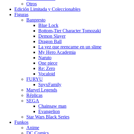
Otros
Edición Limitada y Coleccionables
Figuras
Banpresto
Blue Lock
Bottom-Tier Character Tomozaki
Demon Slayer
Dragon Ball
La vez que reencarne en un slime
My Hero Academia
Naruto
One piece
Re: Zero
Vocaloid
FURYU
SpyxFamily
Marvel Legends
Réplicas
SEGA
Chainsaw man
Evangelion
Star Wars Black Series
Funkos
Anime
DC Comics