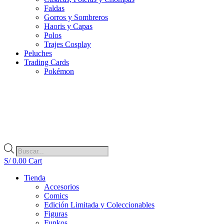
Faldas
Gorros y Sombreros
Haoris y Capas
Polos
Trajes Cosplay
Peluches
Trading Cards
Pokémon
Búsqueda
de
S/
0.00
Cart
productos
Tienda
Accesorios
Comics
Edición Limitada y Coleccionables
Figuras
Funkos