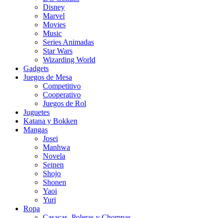
Disney
Marvel
Movies
Music
Series Animadas
Star Wars
Wizarding World
Gadgets
Juegos de Mesa
Competitivo
Cooperativo
Juegos de Rol
Juguetes
Katana y Bokken
Mangas
Josei
Manhwa
Novela
Seinen
Shojo
Shonen
Yaoi
Yuri
Ropa
Casacas, Poleras y Chompas