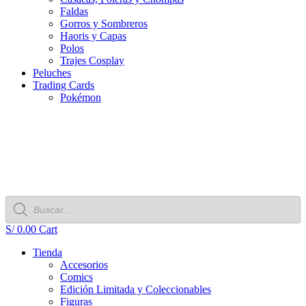
Faldas
Gorros y Sombreros
Haoris y Capas
Polos
Trajes Cosplay
Peluches
Trading Cards
Pokémon
Búsqueda
de
productos
S/
0.00
Cart
Tienda
Accesorios
Comics
Edición Limitada y Coleccionables
Figuras