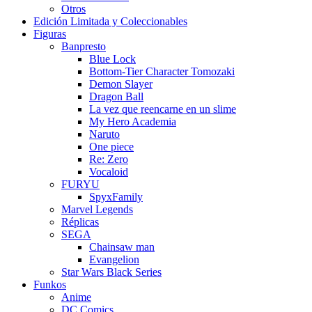
Otros
Edición Limitada y Coleccionables
Figuras
Banpresto
Blue Lock
Bottom-Tier Character Tomozaki
Demon Slayer
Dragon Ball
La vez que reencarne en un slime
My Hero Academia
Naruto
One piece
Re: Zero
Vocaloid
FURYU
SpyxFamily
Marvel Legends
Réplicas
SEGA
Chainsaw man
Evangelion
Star Wars Black Series
Funkos
Anime
DC Comics