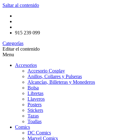
Saltar al contenido
915 239 099
Categorías
Editar el contenido
Menu
Accesorios
Accesorio Cosplay
Anillos, Collares y Pulseras
Alcancías, Billeteras y Monederos
Bolsa
Libretas
Llaveros
Posters
Stickers
Tazas
Toallas
Comics
DC Comics
Marvel Comics