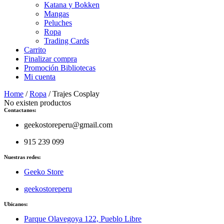
Katana y Bokken
Mangas
Peluches
Ropa
Trading Cards
Carrito
Finalizar compra
Promoción Bibliotecas
Mi cuenta
Home
/
Ropa
/ Trajes Cosplay
No existen productos
Contactanos:
geekostoreperu@gmail.com
915 239 099
Nuestras redes:
Geeko Store
geekostoreperu
Ubicanos:
Parque Olavegoya 122, Pueblo Libre