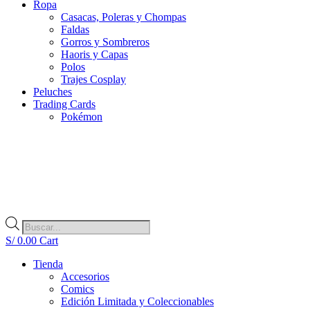
Ropa
Casacas, Poleras y Chompas
Faldas
Gorros y Sombreros
Haoris y Capas
Polos
Trajes Cosplay
Peluches
Trading Cards
Pokémon
Búsqueda
de
S/
0.00
Cart
productos
Tienda
Accesorios
Comics
Edición Limitada y Coleccionables