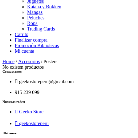
Juguetes
Katana y Bokken
Mangas
Peluches
Ropa
Trading Cards
Carrito
Finalizar compra
Promoción Bibliotecas
Mi cuenta
Home
/
Accesorios
/ Posters
No existen productos
Contactanos:
geekostoreperu@gmail.com
915 239 099
Nuestras redes:
Geeko Store
geekostoreperu
Ubicanos: