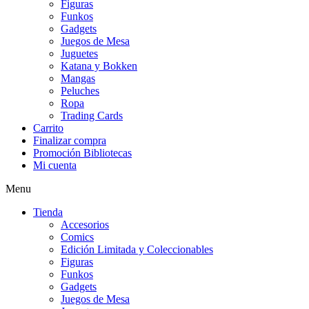
Figuras
Funkos
Gadgets
Juegos de Mesa
Juguetes
Katana y Bokken
Mangas
Peluches
Ropa
Trading Cards
Carrito
Finalizar compra
Promoción Bibliotecas
Mi cuenta
Menu
Tienda
Accesorios
Comics
Edición Limitada y Coleccionables
Figuras
Funkos
Gadgets
Juegos de Mesa