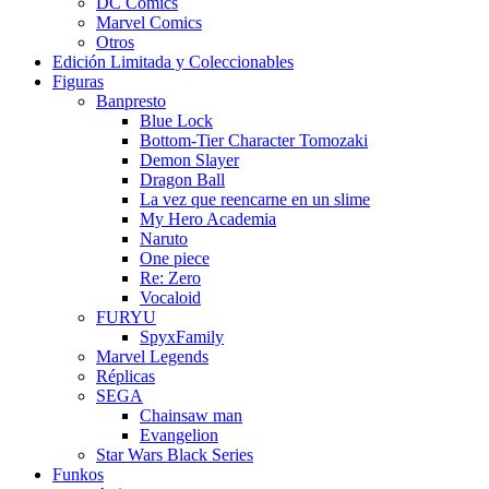
DC Comics
Marvel Comics
Otros
Edición Limitada y Coleccionables
Figuras
Banpresto
Blue Lock
Bottom-Tier Character Tomozaki
Demon Slayer
Dragon Ball
La vez que reencarne en un slime
My Hero Academia
Naruto
One piece
Re: Zero
Vocaloid
FURYU
SpyxFamily
Marvel Legends
Réplicas
SEGA
Chainsaw man
Evangelion
Star Wars Black Series
Funkos