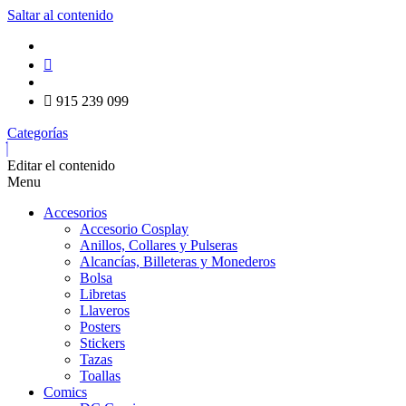
Saltar al contenido
915 239 099
Categorías
Editar el contenido
Menu
Accesorios
Accesorio Cosplay
Anillos, Collares y Pulseras
Alcancías, Billeteras y Monederos
Bolsa
Libretas
Llaveros
Posters
Stickers
Tazas
Toallas
Comics