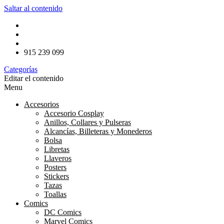
Saltar al contenido
915 239 099
Categorías
Editar el contenido
Menu
Accesorios
Accesorio Cosplay
Anillos, Collares y Pulseras
Alcancías, Billeteras y Monederos
Bolsa
Libretas
Llaveros
Posters
Stickers
Tazas
Toallas
Comics
DC Comics
Marvel Comics