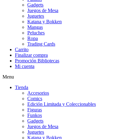
Gadgets
Juegos de Mesa
Juguetes
Katana y Bokken
Mangas
Peluches
Ropa
Trading Cards
Carrito
Finalizar compra
Promoción Bibliotecas
Mi cuenta
Menu
Tienda
Accesorios
Comics
Edición Limitada y Coleccionables
Figuras
Funkos
Gadgets
Juegos de Mesa
Juguetes
Katana y Bokken