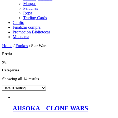
Mangas
Peluches
Ropa
Trading Cards
Carrito
Finalizar compra
Promoción Bibliotecas
Mi cuenta
Home
/
Funkos
/ Star Wars
Precio
S/
S/
Categorías
Showing all 14 results
AHSOKA – CLONE WARS