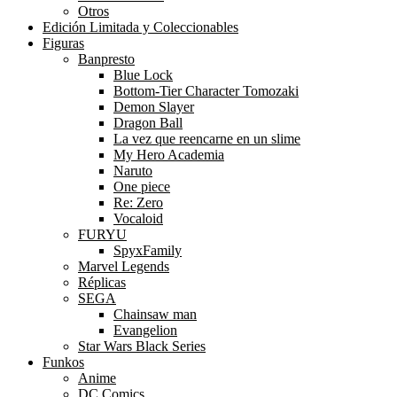
Otros
Edición Limitada y Coleccionables
Figuras
Banpresto
Blue Lock
Bottom-Tier Character Tomozaki
Demon Slayer
Dragon Ball
La vez que reencarne en un slime
My Hero Academia
Naruto
One piece
Re: Zero
Vocaloid
FURYU
SpyxFamily
Marvel Legends
Réplicas
SEGA
Chainsaw man
Evangelion
Star Wars Black Series
Funkos
Anime
DC Comics