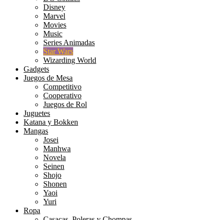
Disney
Marvel
Movies
Music
Series Animadas
Star Wars
Wizarding World
Gadgets
Juegos de Mesa
Competitivo
Cooperativo
Juegos de Rol
Juguetes
Katana y Bokken
Mangas
Josei
Manhwa
Novela
Seinen
Shojo
Shonen
Yaoi
Yuri
Ropa
Casacas, Poleras y Chompas