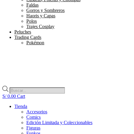
Faldas
Gorros y Sombreros
Haoris y Capas
Polos
Trajes Cosplay
Peluches
Trading Cards
Pokémon
Búsqueda
de
S/
0.00
Cart
productos
Tienda
Accesorios
Comics
Edición Limitada y Coleccionables
Figuras
Funkos