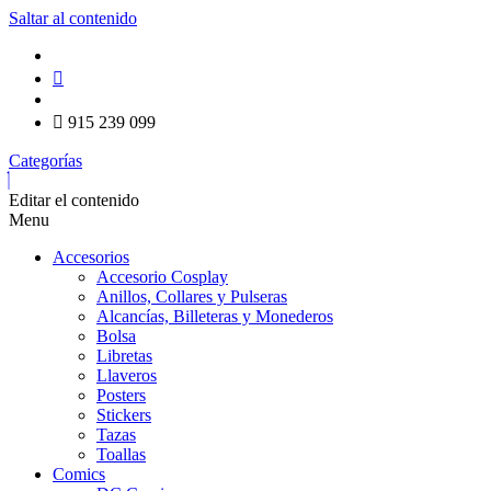
Saltar al contenido
915 239 099
Categorías
Editar el contenido
Menu
Accesorios
Accesorio Cosplay
Anillos, Collares y Pulseras
Alcancías, Billeteras y Monederos
Bolsa
Libretas
Llaveros
Posters
Stickers
Tazas
Toallas
Comics