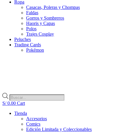
Ropa
Casacas, Poleras y Chompas
Faldas
Gorros y Sombreros
Haoris y Capas
Polos
Trajes Cosplay
Peluches
Trading Cards
Pokémon
Búsqueda
de
S/
0.00
Cart
productos
Tienda
Accesorios
Comics
Edición Limitada y Coleccionables