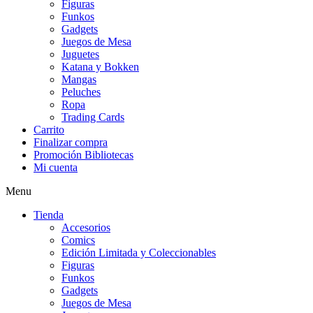
Figuras
Funkos
Gadgets
Juegos de Mesa
Juguetes
Katana y Bokken
Mangas
Peluches
Ropa
Trading Cards
Carrito
Finalizar compra
Promoción Bibliotecas
Mi cuenta
Menu
Tienda
Accesorios
Comics
Edición Limitada y Coleccionables
Figuras
Funkos
Gadgets
Juegos de Mesa