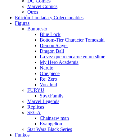
DC Comics
Marvel Comics
Otros
Edición Limitada y Coleccionables
Figuras
Banpresto
Blue Lock
Bottom-Tier Character Tomozaki
Demon Slayer
Dragon Ball
La vez que reencarne en un slime
My Hero Academia
Naruto
One piece
Re: Zero
Vocaloid
FURYU
SpyxFamily
Marvel Legends
Réplicas
SEGA
Chainsaw man
Evangelion
Star Wars Black Series
Funkos