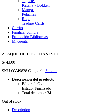
Juguetes
Katana y Bokken
Mangas
Peluches
Ropa
Trading Cards
Carrito
Finalizar compra
Promoción Bibliotecas
Mi cuenta
ATAQUE DE LOS TITANES 02
S/
43.00
SKU
OV49828
Categoría:
Shonen
Descripción del producto:
Editorial: Ovni
Estado: Finalizado
Total de tomos: 34
Out of stock
Description