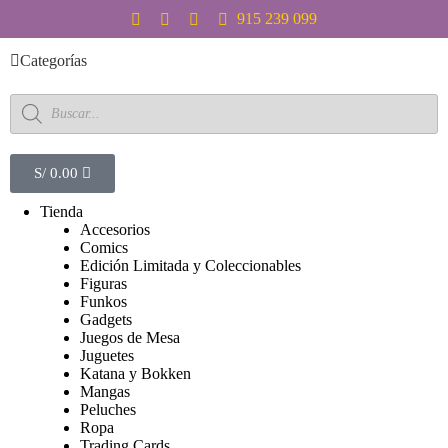
S
915 239 099
a
l
Categorías
t
a
r
a
l
c
S/
0.00
o
n
Tienda
t
Accesorios
e
Comics
n
Edición Limitada y Coleccionables
i
Figuras
d
Funkos
o
Gadgets
Juegos de Mesa
Juguetes
Katana y Bokken
Mangas
Peluches
Ropa
Trading Cards