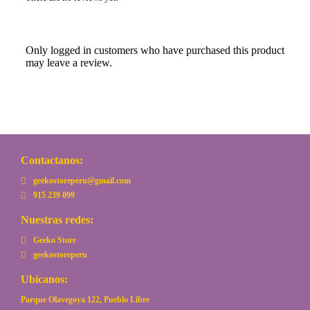
Only logged in customers who have purchased this product
may leave a review.
Contactanos:
geekostoreperu@gmail.com
915 239 099
Nuestras redes:
Geeko Store
geekostoreperu
Ubicanos:
Parque Olavegoya 122, Pueblo Libre