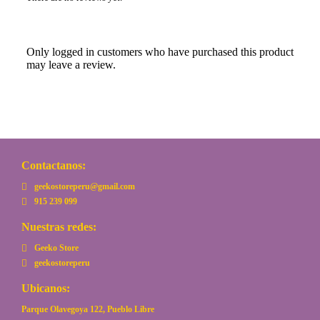
Only logged in customers who have purchased this product
may leave a review.
Contactanos:
geekostoreperu@gmail.com
915 239 099
Nuestras redes:
Geeko Store
geekostoreperu
Ubicanos:
Parque Olavegoya 122, Pueblo Libre