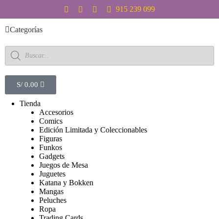
S
915 239 099
a
l
Categorías
t
a
r
a
l
c
S/
0.00
o
n
Tienda
t
Accesorios
e
Comics
n
Edición Limitada y Coleccionables
i
Figuras
d
Funkos
o
Gadgets
Juegos de Mesa
Juguetes
Katana y Bokken
Mangas
Peluches
Ropa
Trading Cards