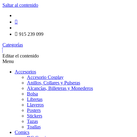
Saltar al contenido
915 239 099
Categorías
Editar el contenido
Menu
Accesorios
Accesorio Cosplay
Anillos, Collares y Pulseras
Alcancías, Billeteras y Monederos
Bolsa
Libretas
Llaveros
Posters
Stickers
Tazas
Toallas
Comics