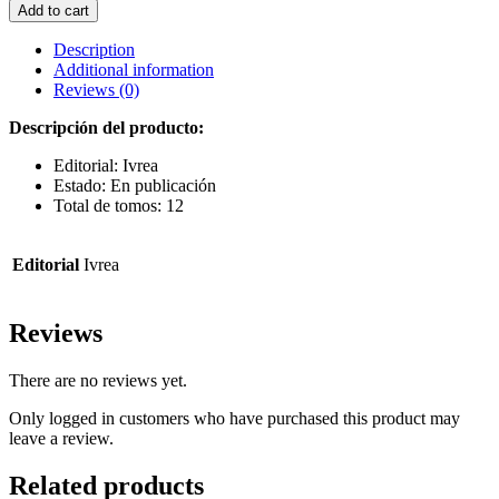
CARDCAPTOR
Add to cart
SAKURA
CLEAR
Description
CARD
Additional information
ARC
Reviews (0)
09
quantity
Descripción del producto:
Editorial: Ivrea
Estado: En publicación
Total de tomos: 12
Editorial
Ivrea
Reviews
There are no reviews yet.
Only logged in customers who have purchased this product may
leave a review.
Related products