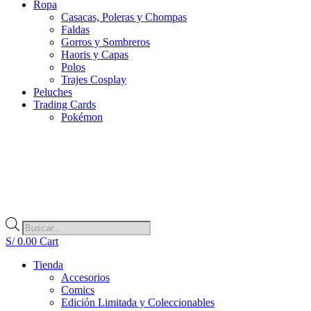
Ropa
Casacas, Poleras y Chompas
Faldas
Gorros y Sombreros
Haoris y Capas
Polos
Trajes Cosplay
Peluches
Trading Cards
Pokémon
Búsqueda
de
S/
0.00
Cart
productos
Tienda
Accesorios
Comics
Edición Limitada y Coleccionables