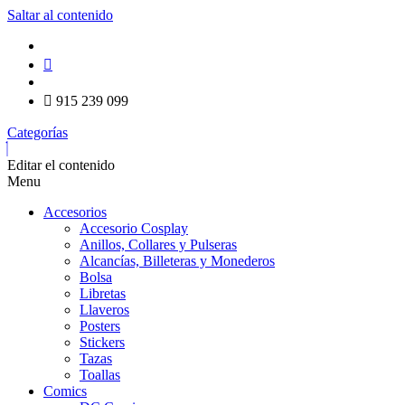
Saltar al contenido
915 239 099
Categorías
Editar el contenido
Menu
Accesorios
Accesorio Cosplay
Anillos, Collares y Pulseras
Alcancías, Billeteras y Monederos
Bolsa
Libretas
Llaveros
Posters
Stickers
Tazas
Toallas
Comics