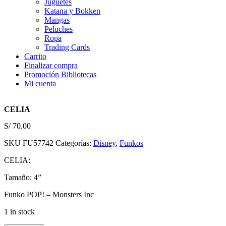
Juguetes
Katana y Bokken
Mangas
Peluches
Ropa
Trading Cards
Carrito
Finalizar compra
Promoción Bibliotecas
Mi cuenta
CELIA
S/
70.00
SKU
FU57742
Categorías:
Disney
,
Funkos
CELIA:
Tamaño: 4”
Funko POP! –
Monsters Inc
1 in stock