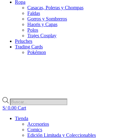
Ropa
Casacas, Poleras y Chompas
Faldas
Gorros y Sombreros
Haoris y Capas
Polos
Trajes Cosplay
Peluches
Trading Cards
Pokémon
Búsqueda
de
S/
0.00
Cart
productos
Tienda
Accesorios
Comics
Edición Limitada y Coleccionables