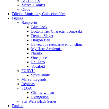
DC Comics
Marvel Comics
Otros
Edición Limitada y Coleccionables
Figuras
Banpresto
Blue Lock
Bottom-Tier Character Tomozaki
Demon Slayer
Dragon Ball
La vez que reencarne en un slime
My Hero Academia
Naruto
One piece
Re: Zero
Vocaloid
FURYU
SpyxFamily
Marvel Legends
Réplicas
SEGA
Chainsaw man
Evangelion
Star Wars Black Series
Funkos