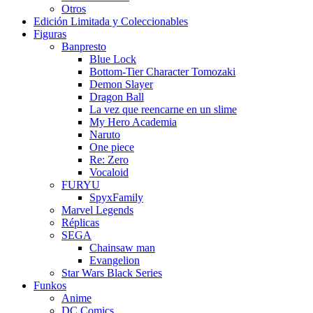
Otros
Edición Limitada y Coleccionables
Figuras
Banpresto
Blue Lock
Bottom-Tier Character Tomozaki
Demon Slayer
Dragon Ball
La vez que reencarne en un slime
My Hero Academia
Naruto
One piece
Re: Zero
Vocaloid
FURYU
SpyxFamily
Marvel Legends
Réplicas
SEGA
Chainsaw man
Evangelion
Star Wars Black Series
Funkos
Anime
DC Comics