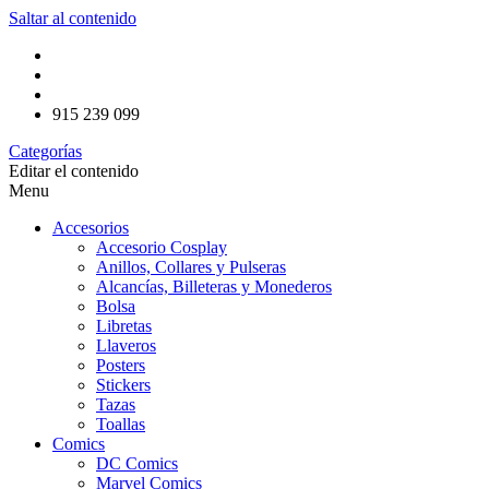
Saltar al contenido
915 239 099
Categorías
Editar el contenido
Menu
Accesorios
Accesorio Cosplay
Anillos, Collares y Pulseras
Alcancías, Billeteras y Monederos
Bolsa
Libretas
Llaveros
Posters
Stickers
Tazas
Toallas
Comics
DC Comics
Marvel Comics