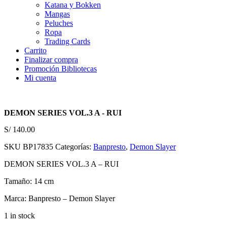
Katana y Bokken
Mangas
Peluches
Ropa
Trading Cards
Carrito
Finalizar compra
Promoción Bibliotecas
Mi cuenta
DEMON SERIES VOL.3 A - RUI
S/
140.00
SKU
BP17835
Categorías:
Banpresto
,
Demon Slayer
DEMON SERIES VOL.3 A – RUI
Tamaño:
14 cm
Marca:
Banpresto – Demon Slayer
1 in stock