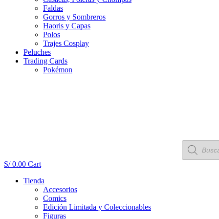
Faldas
Gorros y Sombreros
Haoris y Capas
Polos
Trajes Cosplay
Peluches
Trading Cards
Pokémon
Búsqueda
de
productos
S/
0.00
Cart
Tienda
Accesorios
Comics
Edición Limitada y Coleccionables
Figuras