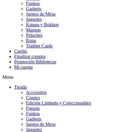
Funkos
Gadgets
Juegos de Mesa
Juguetes
Katana y Bokken
Mangas
Peluches
Ropa
Trading Cards
Carrito
Finalizar compra
Promoción Bibliotecas
Mi cuenta
Menu
Tienda
Accesorios
Comics
Edición Limitada y Coleccionables
Figuras
Funkos
Gadgets
Juegos de Mesa
Juguetes