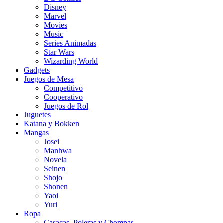
Disney
Marvel
Movies
Music
Series Animadas
Star Wars
Wizarding World
Gadgets
Juegos de Mesa
Competitivo
Cooperativo
Juegos de Rol
Juguetes
Katana y Bokken
Mangas
Josei
Manhwa
Novela
Seinen
Shojo
Shonen
Yaoi
Yuri
Ropa
Casacas, Poleras y Chompas