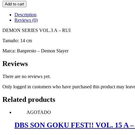
DEMON
Add to cart
SERIES
VOL.3
Description
A
Reviews (0)
-
RUI
DEMON SERIES VOL.3 A – RUI
quantity
Tamaño:
14 cm
Marca:
Banpresto – Demon Slayer
Reviews
There are no reviews yet.
Only logged in customers who have purchased this product may leave
Related products
AGOTADO
DBS SON GOKU FEST!! VOL. 15 A 