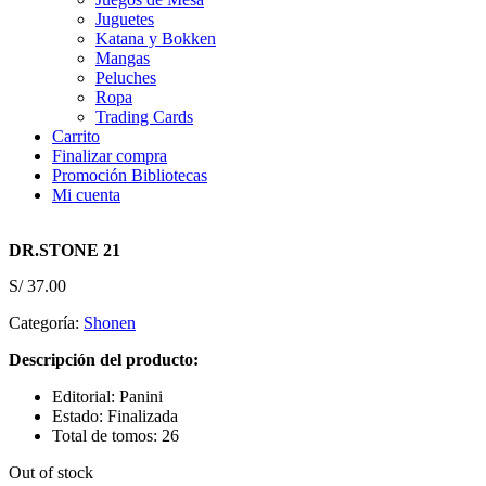
Juguetes
Katana y Bokken
Mangas
Peluches
Ropa
Trading Cards
Carrito
Finalizar compra
Promoción Bibliotecas
Mi cuenta
DR.STONE 21
S/
37.00
Categoría:
Shonen
Descripción del producto:
Editorial: Panini
Estado: Finalizada
Total de tomos: 26
Out of stock