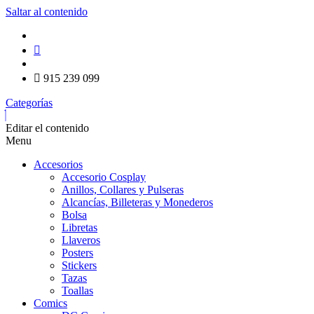
Saltar al contenido
915 239 099
Categorías
Editar el contenido
Menu
Accesorios
Accesorio Cosplay
Anillos, Collares y Pulseras
Alcancías, Billeteras y Monederos
Bolsa
Libretas
Llaveros
Posters
Stickers
Tazas
Toallas
Comics