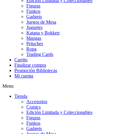
Edición Limitada y Coleccionables
Figuras
Funkos
Gadgets
Juegos de Mesa
Juguetes
Katana y Bokken
Mangas
Peluches
Ropa
Trading Cards
Carrito
Finalizar compra
Promoción Bibliotecas
Mi cuenta
Menu
Tienda
Accesorios
Comics
Edición Limitada y Coleccionables
Figuras
Funkos
Gadgets
Juegos de Mesa