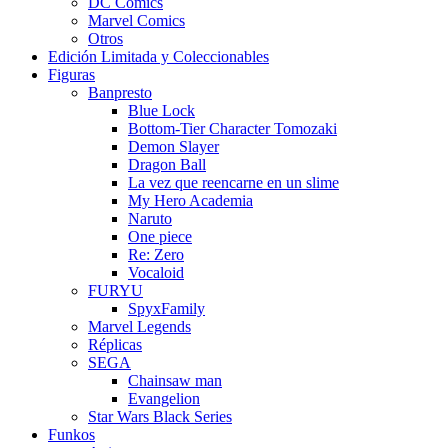
DC Comics
Marvel Comics
Otros
Edición Limitada y Coleccionables
Figuras
Banpresto
Blue Lock
Bottom-Tier Character Tomozaki
Demon Slayer
Dragon Ball
La vez que reencarne en un slime
My Hero Academia
Naruto
One piece
Re: Zero
Vocaloid
FURYU
SpyxFamily
Marvel Legends
Réplicas
SEGA
Chainsaw man
Evangelion
Star Wars Black Series
Funkos