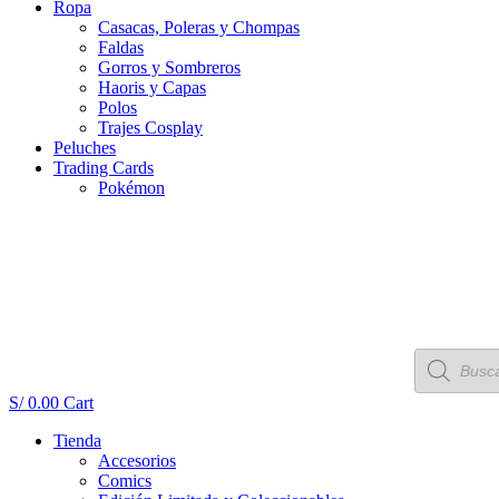
Ropa
Casacas, Poleras y Chompas
Faldas
Gorros y Sombreros
Haoris y Capas
Polos
Trajes Cosplay
Peluches
Trading Cards
Pokémon
Búsqueda
de
productos
S/
0.00
Cart
Tienda
Accesorios
Comics