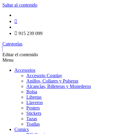
Saltar al contenido
915 239 099
Categorías
Editar el contenido
Menu
Accesorios
Accesorio Cosplay
Anillos, Collares y Pulseras
Alcancías, Billeteras y Monederos
Bolsa
Libretas
Llaveros
Posters
Stickers
Tazas
Toallas
Comics