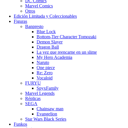
DC Comics
Marvel Comics
Otros
Edición Limitada y Coleccionables
Figuras
Banpresto
Blue Lock
Bottom-Tier Character Tomozaki
Demon Slayer
Dragon Ball
La vez que reencarne en un slime
My Hero Academia
Naruto
One piece
Re: Zero
Vocaloid
FURYU
SpyxFamily
Marvel Legends
Réplicas
SEGA
Chainsaw man
Evangelion
Star Wars Black Series
Funkos