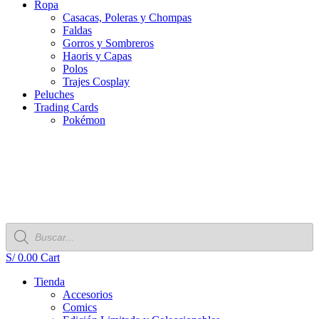
Ropa
Casacas, Poleras y Chompas
Faldas
Gorros y Sombreros
Haoris y Capas
Polos
Trajes Cosplay
Peluches
Trading Cards
Pokémon
Búsqueda
de
productos
S/
0.00
Cart
Tienda
Accesorios
Comics