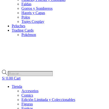
Faldas
Gorros y Sombreros
Haoris y Capas
Polos
Trajes Cosplay
Peluches
Trading Cards
Pokémon
Búsqueda
de
S/
0.00
Cart
productos
Tienda
Accesorios
Comics
Edición Limitada y Coleccionables
Figuras
Funkos