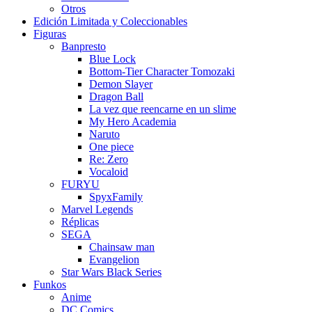
Otros
Edición Limitada y Coleccionables
Figuras
Banpresto
Blue Lock
Bottom-Tier Character Tomozaki
Demon Slayer
Dragon Ball
La vez que reencarne en un slime
My Hero Academia
Naruto
One piece
Re: Zero
Vocaloid
FURYU
SpyxFamily
Marvel Legends
Réplicas
SEGA
Chainsaw man
Evangelion
Star Wars Black Series
Funkos
Anime
DC Comics