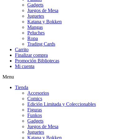
Gadgets
Juegos de Mesa
Juguetes
Katana y Bokken
Mangas
Peluches
Ropa
Trading Cards
Carrito
Finalizar compra
Promoción Bibliotecas
Mi cuenta
Menu
Tienda
Accesorios
Comics
Edición Limitada y Coleccionables
Figuras
Funkos
Gadgets
Juegos de Mesa
Juguetes
Katana y Bokken