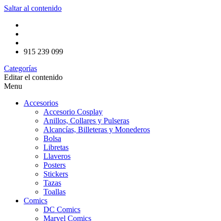
Saltar al contenido
915 239 099
Categorías
Editar el contenido
Menu
Accesorios
Accesorio Cosplay
Anillos, Collares y Pulseras
Alcancías, Billeteras y Monederos
Bolsa
Libretas
Llaveros
Posters
Stickers
Tazas
Toallas
Comics
DC Comics
Marvel Comics