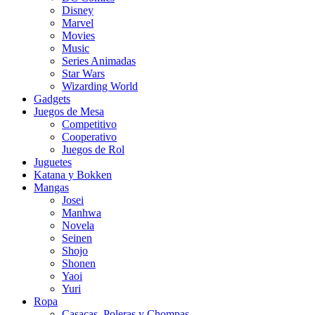
Disney
Marvel
Movies
Music
Series Animadas
Star Wars
Wizarding World
Gadgets
Juegos de Mesa
Competitivo
Cooperativo
Juegos de Rol
Juguetes
Katana y Bokken
Mangas
Josei
Manhwa
Novela
Seinen
Shojo
Shonen
Yaoi
Yuri
Ropa
Casacas, Poleras y Chompas