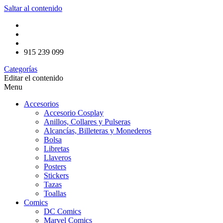
Saltar al contenido
915 239 099
Categorías
Editar el contenido
Menu
Accesorios
Accesorio Cosplay
Anillos, Collares y Pulseras
Alcancías, Billeteras y Monederos
Bolsa
Libretas
Llaveros
Posters
Stickers
Tazas
Toallas
Comics
DC Comics
Marvel Comics