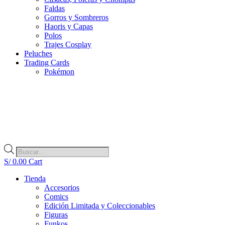
Faldas
Gorros y Sombreros
Haoris y Capas
Polos
Trajes Cosplay
Peluches
Trading Cards
Pokémon
Búsqueda
de
S/
0.00
Cart
productos
Tienda
Accesorios
Comics
Edición Limitada y Coleccionables
Figuras
Funkos