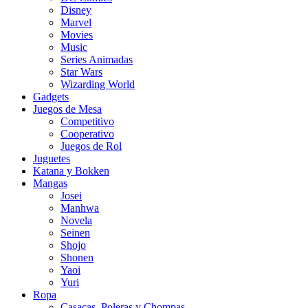
Disney
Marvel
Movies
Music
Series Animadas
Star Wars
Wizarding World
Gadgets
Juegos de Mesa
Competitivo
Cooperativo
Juegos de Rol
Juguetes
Katana y Bokken
Mangas
Josei
Manhwa
Novela
Seinen
Shojo
Shonen
Yaoi
Yuri
Ropa
Casacas, Poleras y Chompas