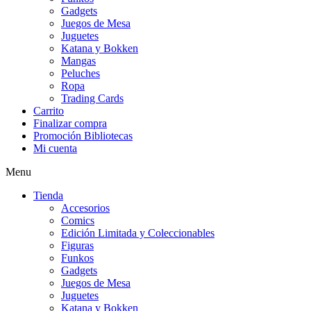
Gadgets
Juegos de Mesa
Juguetes
Katana y Bokken
Mangas
Peluches
Ropa
Trading Cards
Carrito
Finalizar compra
Promoción Bibliotecas
Mi cuenta
Menu
Tienda
Accesorios
Comics
Edición Limitada y Coleccionables
Figuras
Funkos
Gadgets
Juegos de Mesa
Juguetes
Katana y Bokken