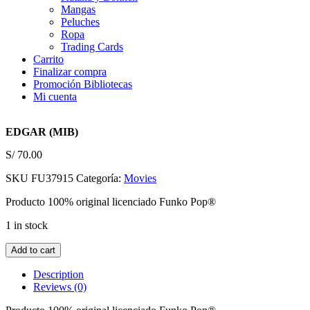
Mangas
Peluches
Ropa
Trading Cards
Carrito
Finalizar compra
Promoción Bibliotecas
Mi cuenta
EDGAR (MIB)
S/
70.00
SKU
FU37915
Categoría:
Movies
Producto 100% original licenciado Funko Pop®
1 in stock
EDGAR
Add to cart
(MIB)
quantity
Description
Reviews (0)