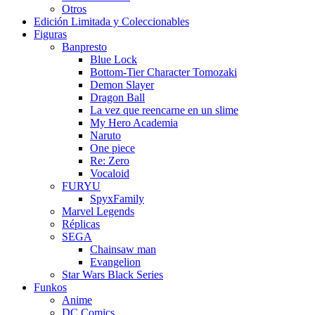
Otros
Edición Limitada y Coleccionables
Figuras
Banpresto
Blue Lock
Bottom-Tier Character Tomozaki
Demon Slayer
Dragon Ball
La vez que reencarne en un slime
My Hero Academia
Naruto
One piece
Re: Zero
Vocaloid
FURYU
SpyxFamily
Marvel Legends
Réplicas
SEGA
Chainsaw man
Evangelion
Star Wars Black Series
Funkos
Anime
DC Comics