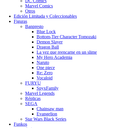
DC Comics
Marvel Comics
Otros
Edición Limitada y Coleccionables
Figuras
Banpresto
Blue Lock
Bottom-Tier Character Tomozaki
Demon Slayer
Dragon Ball
La vez que reencarne en un slime
My Hero Academia
Naruto
One piece
Re: Zero
Vocaloid
FURYU
SpyxFamily
Marvel Legends
Réplicas
SEGA
Chainsaw man
Evangelion
Star Wars Black Series
Funkos