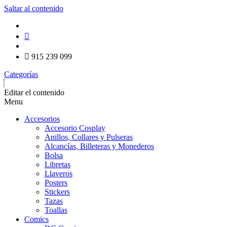
Saltar al contenido
915 239 099
Categorías
Editar el contenido
Menu
Accesorios
Accesorio Cosplay
Anillos, Collares y Pulseras
Alcancías, Billeteras y Monederos
Bolsa
Libretas
Llaveros
Posters
Stickers
Tazas
Toallas
Comics