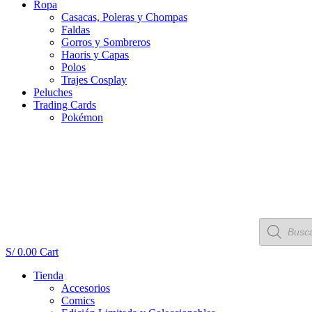
Ropa
Casacas, Poleras y Chompas
Faldas
Gorros y Sombreros
Haoris y Capas
Polos
Trajes Cosplay
Peluches
Trading Cards
Pokémon
Búsqueda
de
productos
S/
0.00
Cart
Tienda
Accesorios
Comics