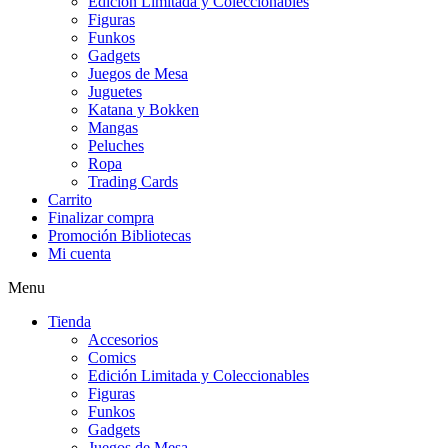
Edición Limitada y Coleccionables
Figuras
Funkos
Gadgets
Juegos de Mesa
Juguetes
Katana y Bokken
Mangas
Peluches
Ropa
Trading Cards
Carrito
Finalizar compra
Promoción Bibliotecas
Mi cuenta
Menu
Tienda
Accesorios
Comics
Edición Limitada y Coleccionables
Figuras
Funkos
Gadgets
Juegos de Mesa