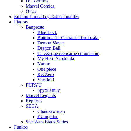
DC Comics
Marvel Comics
Otros
Edición Limitada y Coleccionables
Figuras
Banpresto
Blue Lock
Bottom-Tier Character Tomozaki
Demon Slayer
Dragon Ball
La vez que reencarne en un slime
My Hero Academia
Naruto
One piece
Re: Zero
Vocaloid
FURYU
SpyxFamily
Marvel Legends
Réplicas
SEGA
Chainsaw man
Evangelion
Star Wars Black Series
Funkos