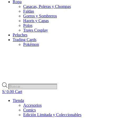
Ropa
Casacas, Poleras y Chompas
Faldas
Gorros y Sombreros
Haoris y Capas
Polos
Trajes Cosplay
Peluches
Trading Cards
Pokémon
Búsqueda
de
S/
0.00
Cart
productos
Tienda
Accesorios
Comics
Edición Limitada y Coleccionables