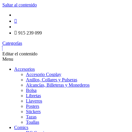
Saltar al contenido
915 239 099
Categorías
Editar el contenido
Menu
Accesorios
Accesorio Cosplay
Anillos, Collares y Pulseras
Alcancías, Billeteras y Monederos
Bolsa
Libretas
Llaveros
Posters
Stickers
Tazas
Toallas
Comics