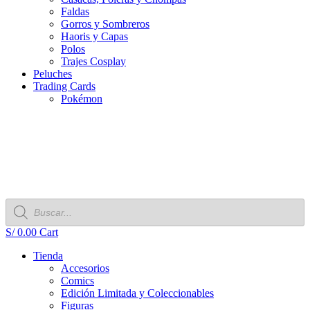
Faldas
Gorros y Sombreros
Haoris y Capas
Polos
Trajes Cosplay
Peluches
Trading Cards
Pokémon
Búsqueda
de
productos
S/
0.00
Cart
Tienda
Accesorios
Comics
Edición Limitada y Coleccionables
Figuras