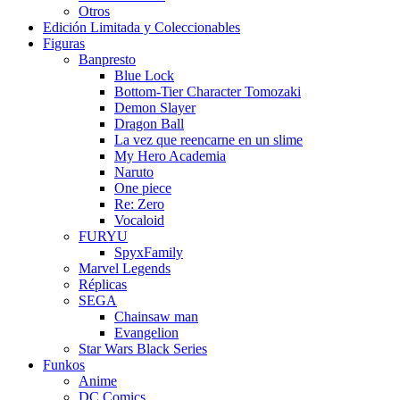
Otros
Edición Limitada y Coleccionables
Figuras
Banpresto
Blue Lock
Bottom-Tier Character Tomozaki
Demon Slayer
Dragon Ball
La vez que reencarne en un slime
My Hero Academia
Naruto
One piece
Re: Zero
Vocaloid
FURYU
SpyxFamily
Marvel Legends
Réplicas
SEGA
Chainsaw man
Evangelion
Star Wars Black Series
Funkos
Anime
DC Comics