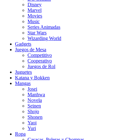
Disney
Marvel
Movies
Music
Series Animadas
Star Wars
Wizarding World
Gadgets
Juegos de Mesa
Competitivo
Cooperativo
Juegos de Rol
Juguetes
Katana y Bokken
Mangas
Josei
Manhwa
Novela
Seinen
Shojo
Shonen
Yaoi
Yuri
Ropa
Casacas, Poleras y Chompas