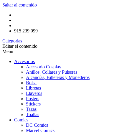
Saltar al contenido
915 239 099
Categorías
Editar el contenido
Menu
Accesorios
Accesorio Cosplay
Anillos, Collares y Pulseras
Alcancías, Billeteras y Monederos
Bolsa
Libretas
Llaveros
Posters
Stickers
Tazas
Toallas
Comics
DC Comics
Marvel Comics