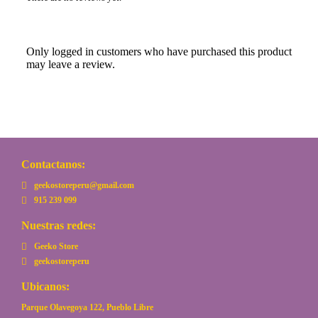
Only logged in customers who have purchased this product
may leave a review.
Contactanos:
geekostoreperu@gmail.com
915 239 099
Nuestras redes:
Geeko Store
geekostoreperu
Ubicanos:
Parque Olavegoya 122, Pueblo Libre