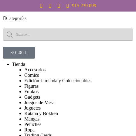
S
915 239 099
a
l
Categorías
t
a
r
a
l
c
S/
0.00
o
n
Tienda
t
Accesorios
e
Comics
n
Edición Limitada y Coleccionables
i
Figuras
d
Funkos
o
Gadgets
Juegos de Mesa
Juguetes
Katana y Bokken
Mangas
Peluches
Ropa
Trading Cards