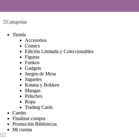
S
a
l
Categorías
t
a
r
Tienda
a
Accesorios
l
Comics
c
Edición Limitada y Coleccionables
o
Figuras
n
Funkos
t
Gadgets
e
Juegos de Mesa
n
Juguetes
i
Katana y Bokken
d
Mangas
o
Peluches
Ropa
Trading Cards
Carrito
Finalizar compra
Promoción Bibliotecas
Mi cuenta