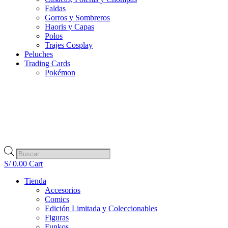
Faldas
Gorros y Sombreros
Haoris y Capas
Polos
Trajes Cosplay
Peluches
Trading Cards
Pokémon
Búsqueda
de
S/
0.00
Cart
productos
Tienda
Accesorios
Comics
Edición Limitada y Coleccionables
Figuras
Funkos