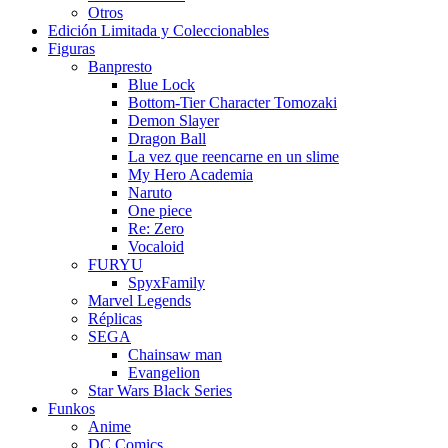
Otros
Edición Limitada y Coleccionables
Figuras
Banpresto
Blue Lock
Bottom-Tier Character Tomozaki
Demon Slayer
Dragon Ball
La vez que reencarne en un slime
My Hero Academia
Naruto
One piece
Re: Zero
Vocaloid
FURYU
SpyxFamily
Marvel Legends
Réplicas
SEGA
Chainsaw man
Evangelion
Star Wars Black Series
Funkos
Anime
DC Comics