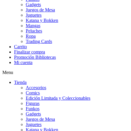
Gadgets
Juegos de Mesa
Juguetes
Katana y Bokken
Mangas
Peluches
Ropa
Trading Cards
Carrito
Finalizar compra
Promoción Bibliotecas
Mi cuenta
Menu
Tienda
Accesorios
Comics
Edición Limitada y Coleccionables
Figuras
Funkos
Gadgets
Juegos de Mesa
Juguetes
Katana y Bokken