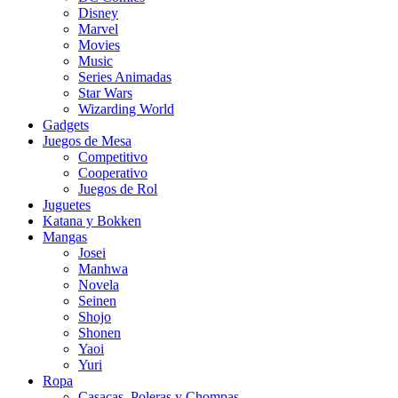
Disney
Marvel
Movies
Music
Series Animadas
Star Wars
Wizarding World
Gadgets
Juegos de Mesa
Competitivo
Cooperativo
Juegos de Rol
Juguetes
Katana y Bokken
Mangas
Josei
Manhwa
Novela
Seinen
Shojo
Shonen
Yaoi
Yuri
Ropa
Casacas, Poleras y Chompas