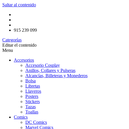
Saltar al contenido
915 239 099
Categorías
Editar el contenido
Menu
Accesorios
Accesorio Cosplay
Anillos, Collares y Pulseras
Alcancías, Billeteras y Monederos
Bolsa
Libretas
Llaveros
Posters
Stickers
Tazas
Toallas
Comics
DC Comics
Marvel Comics