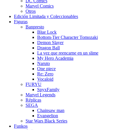
DC Comics
Marvel Comics
Otros
Edición Limitada y Coleccionables
Figuras
Banpresto
Blue Lock
Bottom-Tier Character Tomozaki
Demon Slayer
Dragon Ball
La vez que reencarne en un slime
My Hero Academia
Naruto
One piece
Re: Zero
Vocaloid
FURYU
SpyxFamily
Marvel Legends
Réplicas
SEGA
Chainsaw man
Evangelion
Star Wars Black Series
Funkos