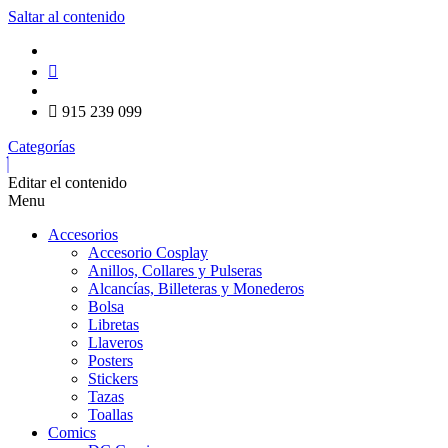
Saltar al contenido
915 239 099
Categorías
Editar el contenido
Menu
Accesorios
Accesorio Cosplay
Anillos, Collares y Pulseras
Alcancías, Billeteras y Monederos
Bolsa
Libretas
Llaveros
Posters
Stickers
Tazas
Toallas
Comics