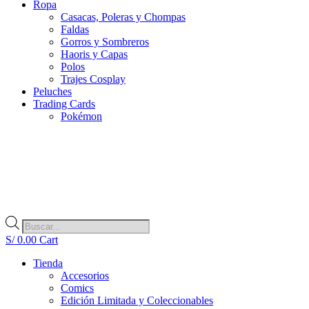
Ropa
Casacas, Poleras y Chompas
Faldas
Gorros y Sombreros
Haoris y Capas
Polos
Trajes Cosplay
Peluches
Trading Cards
Pokémon
Búsqueda
de
S/
0.00
Cart
productos
Tienda
Accesorios
Comics
Edición Limitada y Coleccionables