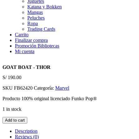
Juguetes
Katana y Bokken
Mangas
Peluches
Ropa
Trading Cards
Carrito
Finalizar compra
Promoción Bibliotecas
Mi cuenta
GOAT BOAT - THOR
S/
190.00
SKU
FB62420
Categoría:
Marvel
Producto 100% original licenciado Funko Pop®
1 in stock
GOAT
Add to cart
BOAT
-
Description
THOR
Reviews (0)