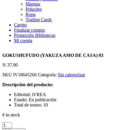
Mangas
Peluches
Ropa
Trading Cards
Carrito
Finalizar compra
Promoción Bibliotecas
Mi cuenta
GOKUSHUFUDO (YAKUZA AMO DE CASA) 03
S/
37.00
SKU
IV18645266
Categoría:
Sin categorizar
Descripción del producto:
Editorial: iVREA
Estado: En publicación
Total de tomos: 10
6 in stock
GOKUSHUFUDO
(YAKUZA