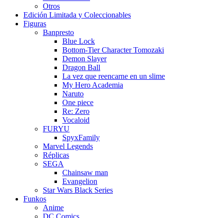
Otros
Edición Limitada y Coleccionables
Figuras
Banpresto
Blue Lock
Bottom-Tier Character Tomozaki
Demon Slayer
Dragon Ball
La vez que reencarne en un slime
My Hero Academia
Naruto
One piece
Re: Zero
Vocaloid
FURYU
SpyxFamily
Marvel Legends
Réplicas
SEGA
Chainsaw man
Evangelion
Star Wars Black Series
Funkos
Anime
DC Comics