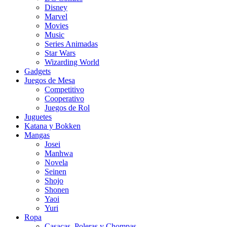
Disney
Marvel
Movies
Music
Series Animadas
Star Wars
Wizarding World
Gadgets
Juegos de Mesa
Competitivo
Cooperativo
Juegos de Rol
Juguetes
Katana y Bokken
Mangas
Josei
Manhwa
Novela
Seinen
Shojo
Shonen
Yaoi
Yuri
Ropa
Casacas, Poleras y Chompas