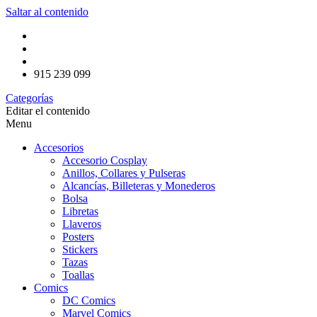
Saltar al contenido
915 239 099
Categorías
Editar el contenido
Menu
Accesorios
Accesorio Cosplay
Anillos, Collares y Pulseras
Alcancías, Billeteras y Monederos
Bolsa
Libretas
Llaveros
Posters
Stickers
Tazas
Toallas
Comics
DC Comics
Marvel Comics