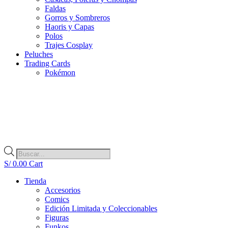
Faldas
Gorros y Sombreros
Haoris y Capas
Polos
Trajes Cosplay
Peluches
Trading Cards
Pokémon
Búsqueda
de
S/
0.00
Cart
productos
Tienda
Accesorios
Comics
Edición Limitada y Coleccionables
Figuras
Funkos