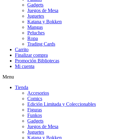
Gadgets
Juegos de Mesa
Juguetes
Katana y Bokken
Mangas
Peluches
Ropa
Trading Cards
Carrito
Finalizar compra
Promoción Bibliotecas
Mi cuenta
Menu
Tienda
Accesorios
Comics
Edición Limitada y Coleccionables
Figuras
Funkos
Gadgets
Juegos de Mesa
Juguetes
Katana y Bokken