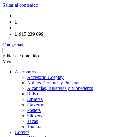
Saltar al contenido
915 239 099
Categorías
Editar el contenido
Menu
Accesorios
Accesorio Cosplay
Anillos, Collares y Pulseras
Alcancías, Billeteras y Monederos
Bolsa
Libretas
Llaveros
Posters
Stickers
Tazas
Toallas
Comics