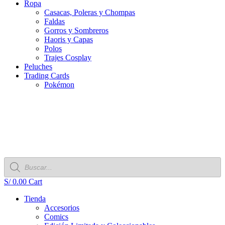
Ropa
Casacas, Poleras y Chompas
Faldas
Gorros y Sombreros
Haoris y Capas
Polos
Trajes Cosplay
Peluches
Trading Cards
Pokémon
Búsqueda
de
productos
S/
0.00
Cart
Tienda
Accesorios
Comics