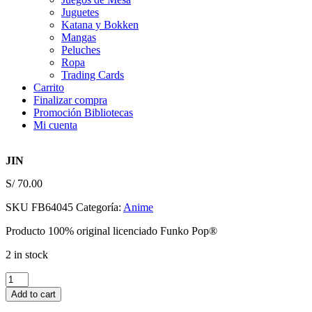
Juguetes
Katana y Bokken
Mangas
Peluches
Ropa
Trading Cards
Carrito
Finalizar compra
Promoción Bibliotecas
Mi cuenta
JIN
S/
70.00
SKU
FB64045
Categoría:
Anime
Producto 100% original licenciado Funko Pop®
2 in stock
JIN
quantity
Add to cart