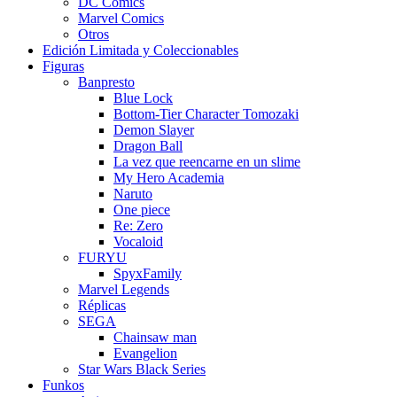
DC Comics
Marvel Comics
Otros
Edición Limitada y Coleccionables
Figuras
Banpresto
Blue Lock
Bottom-Tier Character Tomozaki
Demon Slayer
Dragon Ball
La vez que reencarne en un slime
My Hero Academia
Naruto
One piece
Re: Zero
Vocaloid
FURYU
SpyxFamily
Marvel Legends
Réplicas
SEGA
Chainsaw man
Evangelion
Star Wars Black Series
Funkos