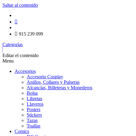
Saltar al contenido
915 239 099
Categorías
Editar el contenido
Menu
Accesorios
Accesorio Cosplay
Anillos, Collares y Pulseras
Alcancías, Billeteras y Monederos
Bolsa
Libretas
Llaveros
Posters
Stickers
Tazas
Toallas
Comics