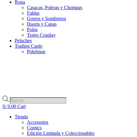
Ropa
Casacas, Poleras y Chompas
Faldas
Gorros y Sombreros
Haoris y Capas
Polos
Trajes Cosplay
Peluches
Trading Cards
Pokémon
Búsqueda
de
S/
0.00
Cart
productos
Tienda
Accesorios
Comics
Edición Limitada y Coleccionables