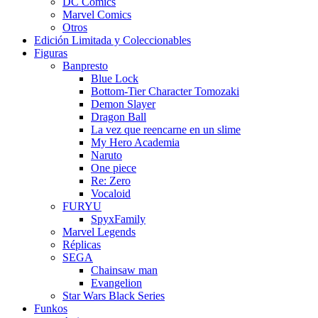
DC Comics
Marvel Comics
Otros
Edición Limitada y Coleccionables
Figuras
Banpresto
Blue Lock
Bottom-Tier Character Tomozaki
Demon Slayer
Dragon Ball
La vez que reencarne en un slime
My Hero Academia
Naruto
One piece
Re: Zero
Vocaloid
FURYU
SpyxFamily
Marvel Legends
Réplicas
SEGA
Chainsaw man
Evangelion
Star Wars Black Series
Funkos