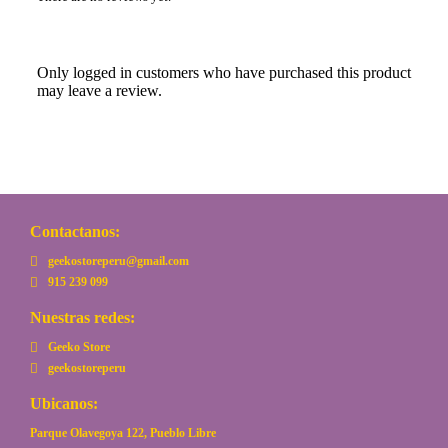
Only logged in customers who have purchased this product
may leave a review.
Contactanos:
geekostoreperu@gmail.com
915 239 099
Nuestras redes:
Geeko Store
geekostoreperu
Ubicanos:
Parque Olavegoya 122, Pueblo Libre