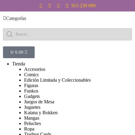
S
915 239 099
a
l
Categorías
t
a
r
a
l
c
S/
0.00
o
n
Tienda
t
Accesorios
e
Comics
n
Edición Limitada y Coleccionables
i
Figuras
d
Funkos
o
Gadgets
Juegos de Mesa
Juguetes
Katana y Bokken
Mangas
Peluches
Ropa
Trading Cards