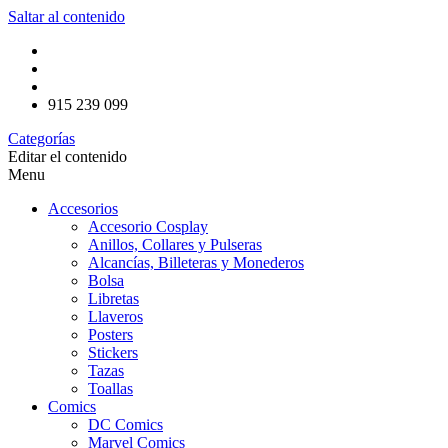
Saltar al contenido
915 239 099
Categorías
Editar el contenido
Menu
Accesorios
Accesorio Cosplay
Anillos, Collares y Pulseras
Alcancías, Billeteras y Monederos
Bolsa
Libretas
Llaveros
Posters
Stickers
Tazas
Toallas
Comics
DC Comics
Marvel Comics