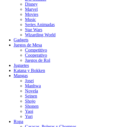
Disney
Marvel
Movies
Music
Series Animadas
Star Wars
Wizarding World
Gadgets
Juegos de Mesa
Competitivo
Cooperativo
Juegos de Rol
Juguetes
Katana y Bokken
Mangas
Josei
Manhwa
Novela
Seinen
Shojo
Shonen
Yaoi
Yuri
Ropa
Casacas, Poleras y Chompas