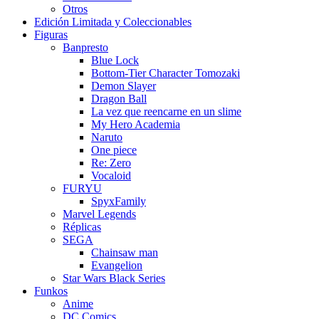
Otros
Edición Limitada y Coleccionables
Figuras
Banpresto
Blue Lock
Bottom-Tier Character Tomozaki
Demon Slayer
Dragon Ball
La vez que reencarne en un slime
My Hero Academia
Naruto
One piece
Re: Zero
Vocaloid
FURYU
SpyxFamily
Marvel Legends
Réplicas
SEGA
Chainsaw man
Evangelion
Star Wars Black Series
Funkos
Anime
DC Comics