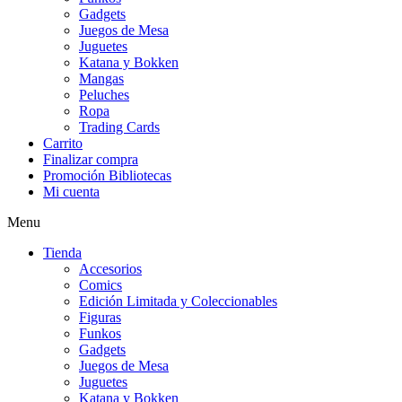
Gadgets
Juegos de Mesa
Juguetes
Katana y Bokken
Mangas
Peluches
Ropa
Trading Cards
Carrito
Finalizar compra
Promoción Bibliotecas
Mi cuenta
Menu
Tienda
Accesorios
Comics
Edición Limitada y Coleccionables
Figuras
Funkos
Gadgets
Juegos de Mesa
Juguetes
Katana y Bokken