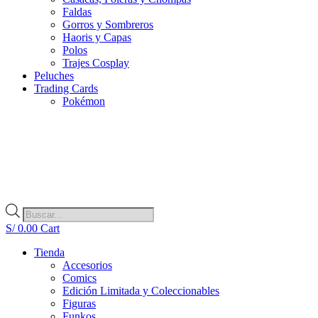
Faldas
Gorros y Sombreros
Haoris y Capas
Polos
Trajes Cosplay
Peluches
Trading Cards
Pokémon
Búsqueda
de
S/
0.00
Cart
productos
Tienda
Accesorios
Comics
Edición Limitada y Coleccionables
Figuras
Funkos