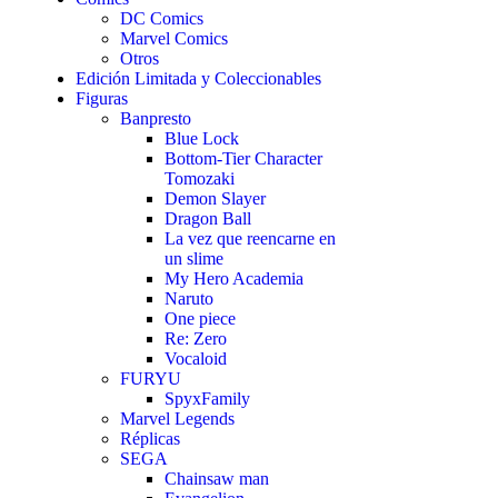
DC Comics
Marvel Comics
Otros
Edición Limitada y Coleccionables
Figuras
Banpresto
Blue Lock
Bottom-Tier Character
Tomozaki
Demon Slayer
Dragon Ball
La vez que reencarne en
un slime
My Hero Academia
Naruto
One piece
Re: Zero
Vocaloid
FURYU
SpyxFamily
Marvel Legends
Réplicas
SEGA
Chainsaw man