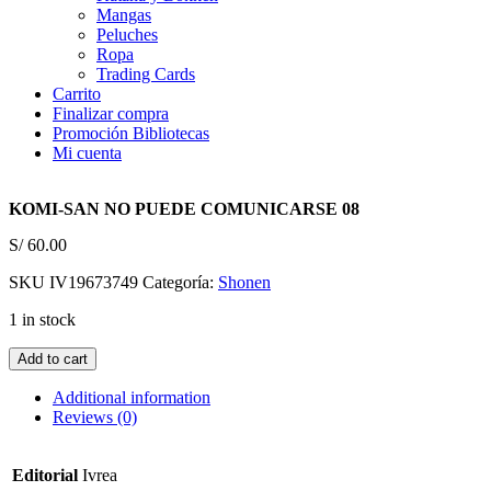
Mangas
Peluches
Ropa
Trading Cards
Carrito
Finalizar compra
Promoción Bibliotecas
Mi cuenta
KOMI-SAN NO PUEDE COMUNICARSE 08
S/
60.00
SKU
IV19673749
Categoría:
Shonen
1 in stock
KOMI-
Add to cart
SAN
NO
Additional information
PUEDE
Reviews (0)
COMUNICARSE
08
quantity
Editorial
Ivrea