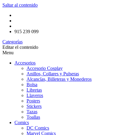
Saltar al contenido
915 239 099
Categorías
Editar el contenido
Menu
Accesorios
Accesorio Cosplay
Anillos, Collares y Pulseras
Alcancías, Billeteras y Monederos
Bolsa
Libretas
Llaveros
Posters
Stickers
Tazas
Toallas
Comics
DC Comics
Marvel Comics