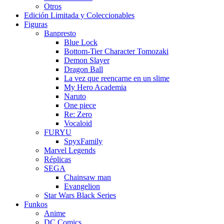
Otros
Edición Limitada y Coleccionables
Figuras
Banpresto
Blue Lock
Bottom-Tier Character Tomozaki
Demon Slayer
Dragon Ball
La vez que reencarne en un slime
My Hero Academia
Naruto
One piece
Re: Zero
Vocaloid
FURYU
SpyxFamily
Marvel Legends
Réplicas
SEGA
Chainsaw man
Evangelion
Star Wars Black Series
Funkos
Anime
DC Comics