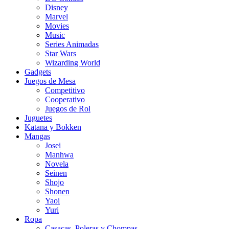
Disney
Marvel
Movies
Music
Series Animadas
Star Wars
Wizarding World
Gadgets
Juegos de Mesa
Competitivo
Cooperativo
Juegos de Rol
Juguetes
Katana y Bokken
Mangas
Josei
Manhwa
Novela
Seinen
Shojo
Shonen
Yaoi
Yuri
Ropa
Casacas, Poleras y Chompas