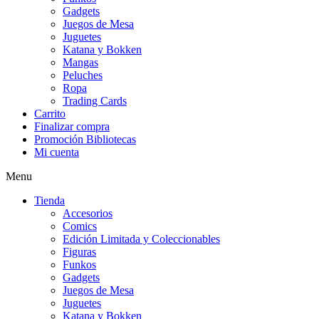
Gadgets
Juegos de Mesa
Juguetes
Katana y Bokken
Mangas
Peluches
Ropa
Trading Cards
Carrito
Finalizar compra
Promoción Bibliotecas
Mi cuenta
Menu
Tienda
Accesorios
Comics
Edición Limitada y Coleccionables
Figuras
Funkos
Gadgets
Juegos de Mesa
Juguetes
Katana y Bokken