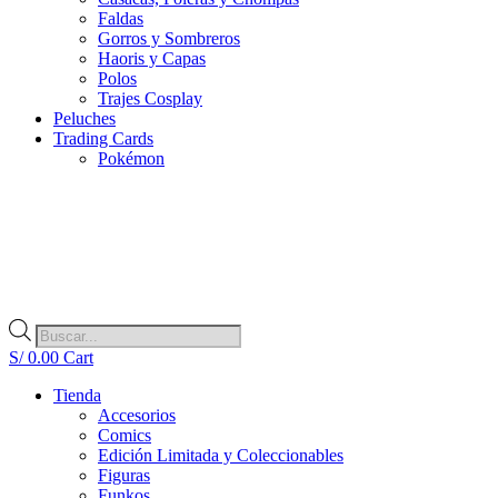
Faldas
Gorros y Sombreros
Haoris y Capas
Polos
Trajes Cosplay
Peluches
Trading Cards
Pokémon
Búsqueda
de
S/
0.00
Cart
productos
Tienda
Accesorios
Comics
Edición Limitada y Coleccionables
Figuras
Funkos