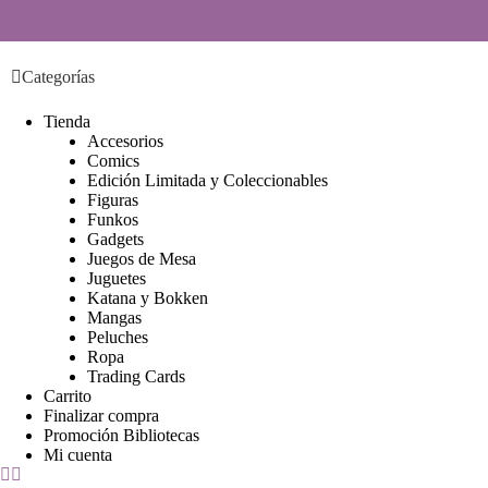
S
a
l
Categorías
t
a
r
Tienda
a
Accesorios
l
Comics
c
Edición Limitada y Coleccionables
o
Figuras
n
Funkos
t
Gadgets
e
Juegos de Mesa
n
Juguetes
i
Katana y Bokken
d
Mangas
o
Peluches
Ropa
Trading Cards
Carrito
Finalizar compra
Promoción Bibliotecas
Mi cuenta