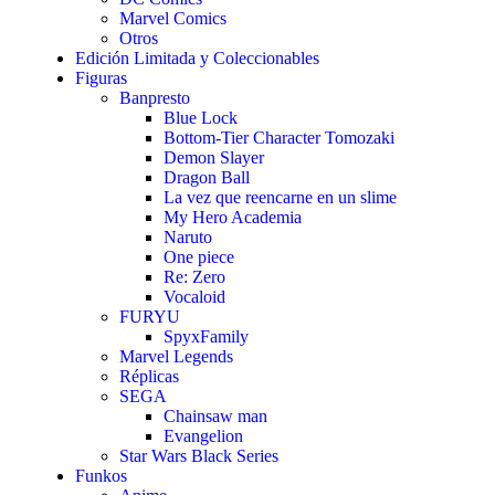
Marvel Comics
Otros
Edición Limitada y Coleccionables
Figuras
Banpresto
Blue Lock
Bottom-Tier Character Tomozaki
Demon Slayer
Dragon Ball
La vez que reencarne en un slime
My Hero Academia
Naruto
One piece
Re: Zero
Vocaloid
FURYU
SpyxFamily
Marvel Legends
Réplicas
SEGA
Chainsaw man
Evangelion
Star Wars Black Series
Funkos