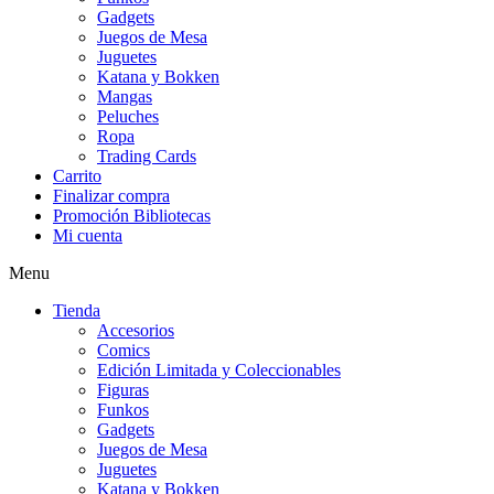
Gadgets
Juegos de Mesa
Juguetes
Katana y Bokken
Mangas
Peluches
Ropa
Trading Cards
Carrito
Finalizar compra
Promoción Bibliotecas
Mi cuenta
Menu
Tienda
Accesorios
Comics
Edición Limitada y Coleccionables
Figuras
Funkos
Gadgets
Juegos de Mesa
Juguetes
Katana y Bokken