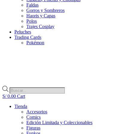
Faldas
Gorros y Sombreros
Haoris y Capas
Polos
Trajes Cosplay
Peluches
Trading Cards
Pokémon
Búsqueda
de
S/
0.00
Cart
productos
Tienda
Accesorios
Comics
Edición Limitada y Coleccionables
Figuras
Funkos