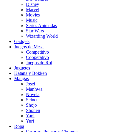
Disney
Marvel
Movies
Music
Series Animadas
Star Wars
Wizarding World
Gadgets
Juegos de Mesa
Competitivo
Cooperativo
Juegos de Rol
Juguetes
Katana y Bokken
Mangas
Josei
Manhwa
Novela
Seinen
Shojo
Shonen
Yaoi
Yuri
Ropa
Casacas, Poleras y Chompas