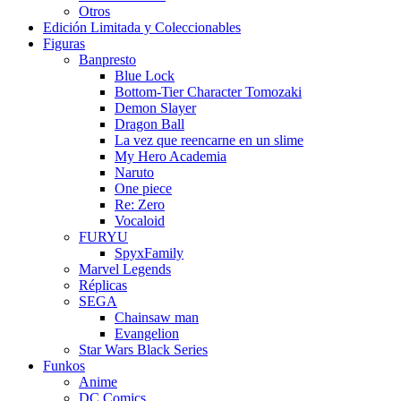
Otros
Edición Limitada y Coleccionables
Figuras
Banpresto
Blue Lock
Bottom-Tier Character Tomozaki
Demon Slayer
Dragon Ball
La vez que reencarne en un slime
My Hero Academia
Naruto
One piece
Re: Zero
Vocaloid
FURYU
SpyxFamily
Marvel Legends
Réplicas
SEGA
Chainsaw man
Evangelion
Star Wars Black Series
Funkos
Anime
DC Comics