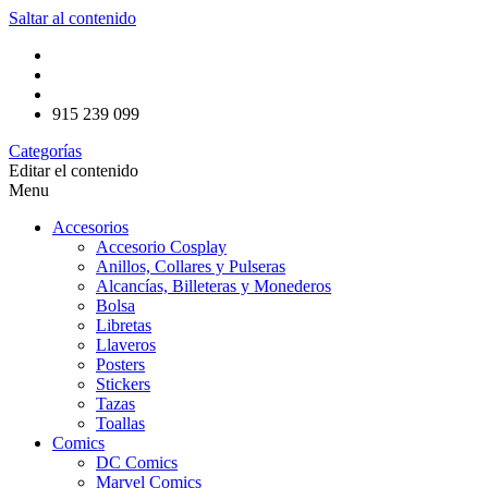
Saltar al contenido
915 239 099
Categorías
Editar el contenido
Menu
Accesorios
Accesorio Cosplay
Anillos, Collares y Pulseras
Alcancías, Billeteras y Monederos
Bolsa
Libretas
Llaveros
Posters
Stickers
Tazas
Toallas
Comics
DC Comics
Marvel Comics