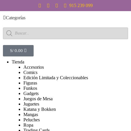
S
915 239 099
a
l
Categorías
t
a
r
a
l
c
S/
0.00
o
n
Tienda
t
Accesorios
e
Comics
n
Edición Limitada y Coleccionables
i
Figuras
d
Funkos
o
Gadgets
Juegos de Mesa
Juguetes
Katana y Bokken
Mangas
Peluches
Ropa
Trading Cards