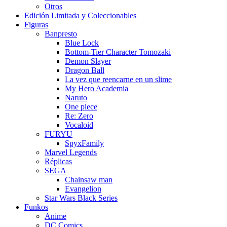
Otros
Edición Limitada y Coleccionables
Figuras
Banpresto
Blue Lock
Bottom-Tier Character Tomozaki
Demon Slayer
Dragon Ball
La vez que reencarne en un slime
My Hero Academia
Naruto
One piece
Re: Zero
Vocaloid
FURYU
SpyxFamily
Marvel Legends
Réplicas
SEGA
Chainsaw man
Evangelion
Star Wars Black Series
Funkos
Anime
DC Comics