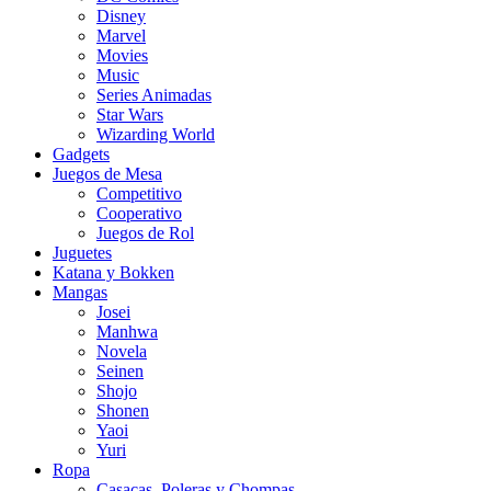
Disney
Marvel
Movies
Music
Series Animadas
Star Wars
Wizarding World
Gadgets
Juegos de Mesa
Competitivo
Cooperativo
Juegos de Rol
Juguetes
Katana y Bokken
Mangas
Josei
Manhwa
Novela
Seinen
Shojo
Shonen
Yaoi
Yuri
Ropa
Casacas, Poleras y Chompas