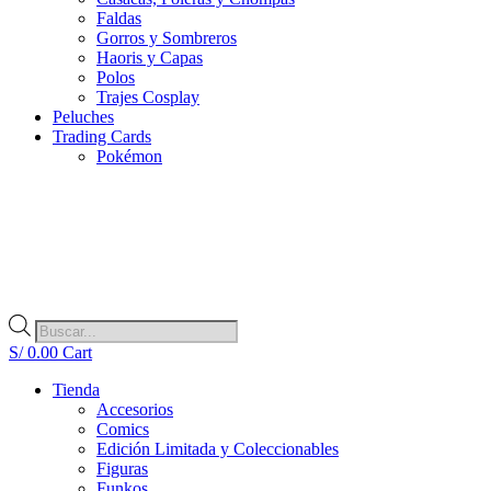
Faldas
Gorros y Sombreros
Haoris y Capas
Polos
Trajes Cosplay
Peluches
Trading Cards
Pokémon
Búsqueda
de
S/
0.00
Cart
productos
Tienda
Accesorios
Comics
Edición Limitada y Coleccionables
Figuras
Funkos