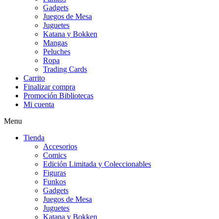
Gadgets
Juegos de Mesa
Juguetes
Katana y Bokken
Mangas
Peluches
Ropa
Trading Cards
Carrito
Finalizar compra
Promoción Bibliotecas
Mi cuenta
Menu
Tienda
Accesorios
Comics
Edición Limitada y Coleccionables
Figuras
Funkos
Gadgets
Juegos de Mesa
Juguetes
Katana y Bokken