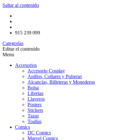
Saltar al contenido
915 239 099
Categorías
Editar el contenido
Menu
Accesorios
Accesorio Cosplay
Anillos, Collares y Pulseras
Alcancías, Billeteras y Monederos
Bolsa
Libretas
Llaveros
Posters
Stickers
Tazas
Toallas
Comics
DC Comics
Marvel Comics