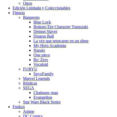
Otros
Edición Limitada y Coleccionables
Figuras
Banpresto
Blue Lock
Bottom-Tier Character Tomozaki
Demon Slayer
Dragon Ball
La vez que reencarne en un slime
My Hero Academia
Naruto
One piece
Re: Zero
Vocaloid
FURYU
SpyxFamily
Marvel Legends
Réplicas
SEGA
Chainsaw man
Evangelion
Star Wars Black Series
Funkos
Anime
DC Comics