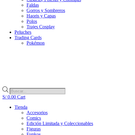
Faldas
Gorros y Sombreros
Haoris y Capas
Polos
Trajes Cosplay
Peluches
Trading Cards
Pokémon
Búsqueda
de
S/
0.00
Cart
productos
Tienda
Accesorios
Comics
Edición Limitada y Coleccionables
Figuras
Funkos