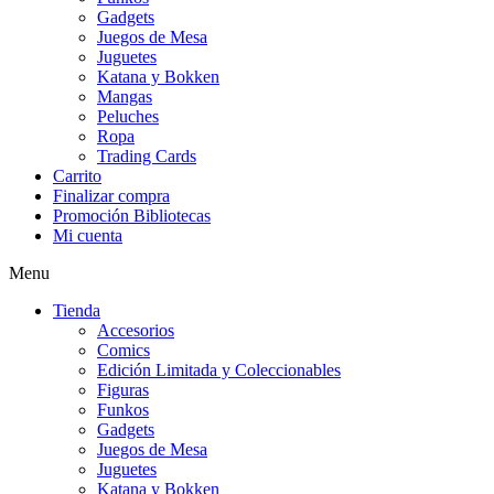
Gadgets
Juegos de Mesa
Juguetes
Katana y Bokken
Mangas
Peluches
Ropa
Trading Cards
Carrito
Finalizar compra
Promoción Bibliotecas
Mi cuenta
Menu
Tienda
Accesorios
Comics
Edición Limitada y Coleccionables
Figuras
Funkos
Gadgets
Juegos de Mesa
Juguetes
Katana y Bokken