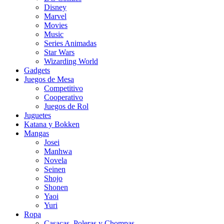
Disney
Marvel
Movies
Music
Series Animadas
Star Wars
Wizarding World
Gadgets
Juegos de Mesa
Competitivo
Cooperativo
Juegos de Rol
Juguetes
Katana y Bokken
Mangas
Josei
Manhwa
Novela
Seinen
Shojo
Shonen
Yaoi
Yuri
Ropa
Casacas, Poleras y Chompas