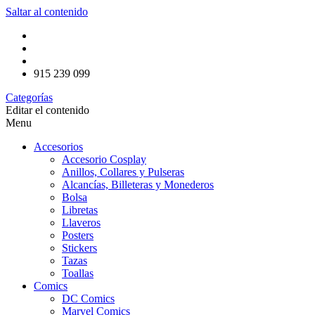
Saltar al contenido
915 239 099
Categorías
Editar el contenido
Menu
Accesorios
Accesorio Cosplay
Anillos, Collares y Pulseras
Alcancías, Billeteras y Monederos
Bolsa
Libretas
Llaveros
Posters
Stickers
Tazas
Toallas
Comics
DC Comics
Marvel Comics