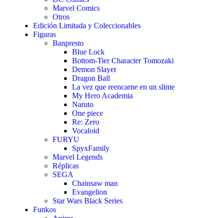
Marvel Comics
Otros
Edición Limitada y Coleccionables
Figuras
Banpresto
Blue Lock
Bottom-Tier Character Tomozaki
Demon Slayer
Dragon Ball
La vez que reencarne en un slime
My Hero Academia
Naruto
One piece
Re: Zero
Vocaloid
FURYU
SpyxFamily
Marvel Legends
Réplicas
SEGA
Chainsaw man
Evangelion
Star Wars Black Series
Funkos