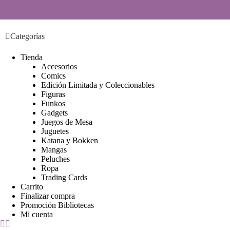
S
a
l
Categorías
t
a
r
Tienda
a
Accesorios
l
Comics
c
Edición Limitada y Coleccionables
o
Figuras
n
Funkos
t
Gadgets
e
Juegos de Mesa
n
Juguetes
i
Katana y Bokken
d
Mangas
o
Peluches
Ropa
Trading Cards
Carrito
Finalizar compra
Promoción Bibliotecas
Mi cuenta