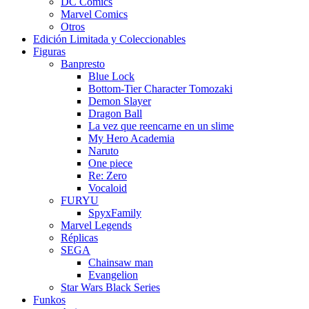
DC Comics
Marvel Comics
Otros
Edición Limitada y Coleccionables
Figuras
Banpresto
Blue Lock
Bottom-Tier Character Tomozaki
Demon Slayer
Dragon Ball
La vez que reencarne en un slime
My Hero Academia
Naruto
One piece
Re: Zero
Vocaloid
FURYU
SpyxFamily
Marvel Legends
Réplicas
SEGA
Chainsaw man
Evangelion
Star Wars Black Series
Funkos