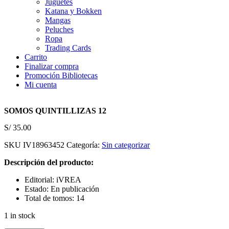
Juguetes
Katana y Bokken
Mangas
Peluches
Ropa
Trading Cards
Carrito
Finalizar compra
Promoción Bibliotecas
Mi cuenta
SOMOS QUINTILLIZAS 12
S/
35.00
SKU
IV18963452
Categoría:
Sin categorizar
Descripción del producto:
Editorial: iVREA
Estado: En publicación
Total de tomos: 14
1 in stock