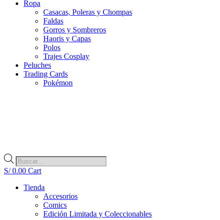
Ropa
Casacas, Poleras y Chompas
Faldas
Gorros y Sombreros
Haoris y Capas
Polos
Trajes Cosplay
Peluches
Trading Cards
Pokémon
Búsqueda
de
S/
0.00
Cart
productos
Tienda
Accesorios
Comics
Edición Limitada y Coleccionables