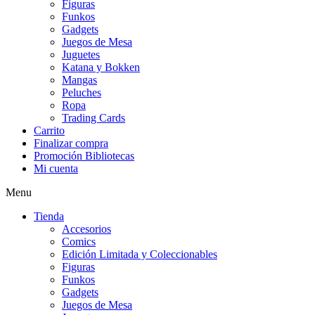
Figuras
Funkos
Gadgets
Juegos de Mesa
Juguetes
Katana y Bokken
Mangas
Peluches
Ropa
Trading Cards
Carrito
Finalizar compra
Promoción Bibliotecas
Mi cuenta
Menu
Tienda
Accesorios
Comics
Edición Limitada y Coleccionables
Figuras
Funkos
Gadgets
Juegos de Mesa