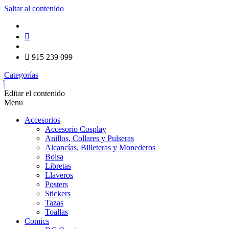
Saltar al contenido
915 239 099
Categorías
Editar el contenido
Menu
Accesorios
Accesorio Cosplay
Anillos, Collares y Pulseras
Alcancías, Billeteras y Monederos
Bolsa
Libretas
Llaveros
Posters
Stickers
Tazas
Toallas
Comics