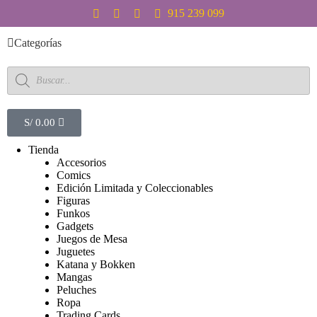
S
915 239 099
a
l
Categorías
t
a
r
a
l
c
S/
0.00
o
n
Tienda
t
Accesorios
e
Comics
n
Edición Limitada y Coleccionables
i
Figuras
d
Funkos
o
Gadgets
Juegos de Mesa
Juguetes
Katana y Bokken
Mangas
Peluches
Ropa
Trading Cards