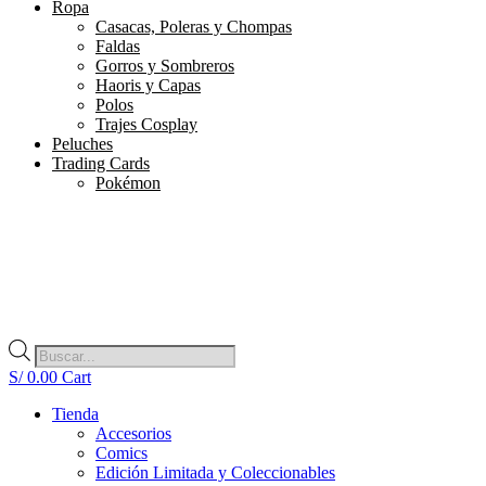
Ropa
Casacas, Poleras y Chompas
Faldas
Gorros y Sombreros
Haoris y Capas
Polos
Trajes Cosplay
Peluches
Trading Cards
Pokémon
Búsqueda
de
S/
0.00
Cart
productos
Tienda
Accesorios
Comics
Edición Limitada y Coleccionables