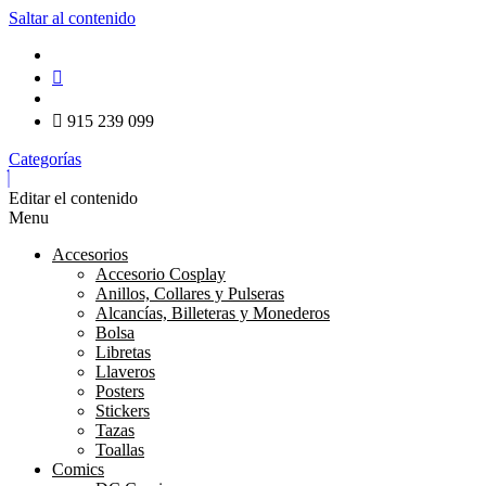
Saltar al contenido
915 239 099
Categorías
Editar el contenido
Menu
Accesorios
Accesorio Cosplay
Anillos, Collares y Pulseras
Alcancías, Billeteras y Monederos
Bolsa
Libretas
Llaveros
Posters
Stickers
Tazas
Toallas
Comics