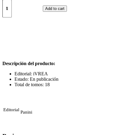
TO
YOUR
Add to cart
ETERNITY
01
quantity
Descripción del producto:
Editorial: iVREA
Estado: En publicación
Total de tomos: 18
Editorial
Panini