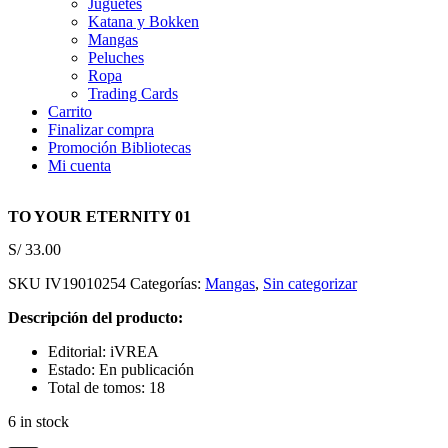
Juguetes
Katana y Bokken
Mangas
Peluches
Ropa
Trading Cards
Carrito
Finalizar compra
Promoción Bibliotecas
Mi cuenta
TO YOUR ETERNITY 01
S/
33.00
SKU
IV19010254
Categorías:
Mangas
,
Sin categorizar
Descripción del producto:
Editorial: iVREA
Estado: En publicación
Total de tomos: 18
6 in stock