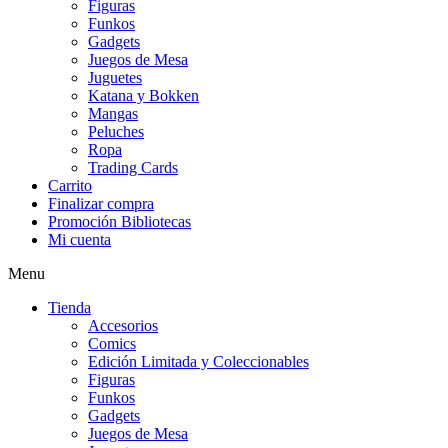
Figuras
Funkos
Gadgets
Juegos de Mesa
Juguetes
Katana y Bokken
Mangas
Peluches
Ropa
Trading Cards
Carrito
Finalizar compra
Promoción Bibliotecas
Mi cuenta
Menu
Tienda
Accesorios
Comics
Edición Limitada y Coleccionables
Figuras
Funkos
Gadgets
Juegos de Mesa