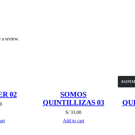
 a review.
AGOTA
R 02
SOMOS
QUINTILLIZAS 03
QUI
0
S/
33.00
art
Add to cart