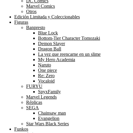
DC Comics
Marvel Comics
Otros
Edición Limitada y Coleccionables
Figuras
Banpresto
Blue Lock
Bottom-Tier Character Tomozaki
Demon Slayer
Dragon Ball
La vez que reencarne en un slime
My Hero Academia
Naruto
One piece
Re: Zero
Vocaloid
FURYU
SpyxFamily
Marvel Legends
Réplicas
SEGA
Chainsaw man
Evangelion
Star Wars Black Series
Funkos