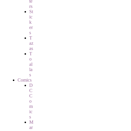
te
rs
St
ic
k
er
s
T
az
as
T
o
al
la
s
Comics
D
C
C
o
m
ic
s
M
ar