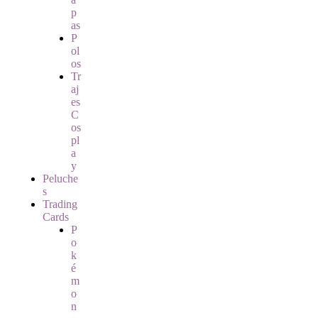
p
as
P
ol
os
Tr
aj
es
C
os
pl
a
y
Peluche
s
Trading
Cards
P
o
k
é
m
o
n