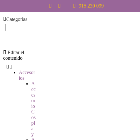
S
915 239 099
a
l
Categorías
t
a
r
a
l
c
Editar el
o
contenido
n
t
Accesor
e
ios
n
A
i
cc
d
es
o
or
io
C
os
pl
a
y
A