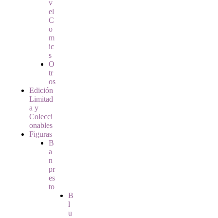
v
el
C
o
m
ic
s
O
tr
os
Edición
Limitad
a y
Colecci
onables
Figuras
B
a
n
pr
es
to
B
l
u