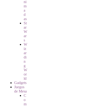
ni
m
a
d
as
St
ar
W
ar
s
W
iz
ar
di
n
g
W
or
ld
Gadgets
Juegos
de Mesa
C
o
m