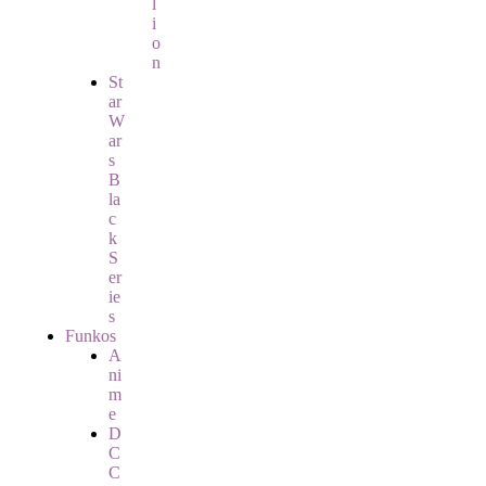
l
i
o
n
St
ar
W
ar
s
B
la
c
k
S
er
ie
s
Funkos
A
ni
m
e
D
C
C