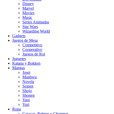
Disney
Marvel
Movies
Music
Series Animadas
Star Wars
Wizarding World
Gadgets
Juegos de Mesa
Competitivo
Cooperativo
Juegos de Rol
Juguetes
Katana y Bokken
Mangas
Josei
Manhwa
Novela
Seinen
Shojo
Shonen
Yaoi
Yuri
Ropa
Casacas, Poleras y Chompas