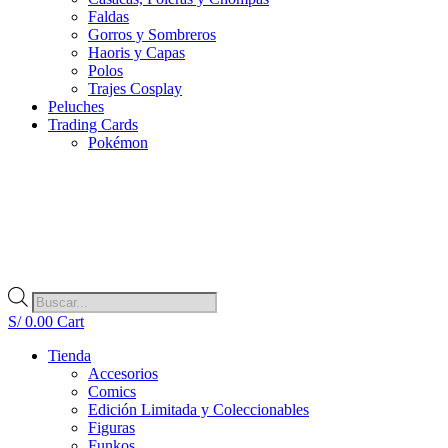
Faldas
Gorros y Sombreros
Haoris y Capas
Polos
Trajes Cosplay
Peluches
Trading Cards
Pokémon
Búsqueda
de
S/
0.00
Cart
productos
Tienda
Accesorios
Comics
Edición Limitada y Coleccionables
Figuras
Funkos