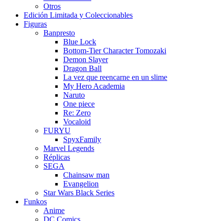
Otros
Edición Limitada y Coleccionables
Figuras
Banpresto
Blue Lock
Bottom-Tier Character Tomozaki
Demon Slayer
Dragon Ball
La vez que reencarne en un slime
My Hero Academia
Naruto
One piece
Re: Zero
Vocaloid
FURYU
SpyxFamily
Marvel Legends
Réplicas
SEGA
Chainsaw man
Evangelion
Star Wars Black Series
Funkos
Anime
DC Comics