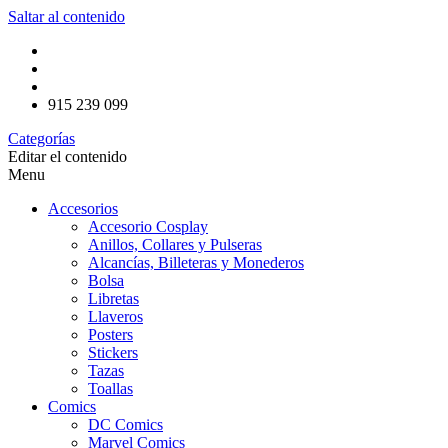
Saltar al contenido
915 239 099
Categorías
Editar el contenido
Menu
Accesorios
Accesorio Cosplay
Anillos, Collares y Pulseras
Alcancías, Billeteras y Monederos
Bolsa
Libretas
Llaveros
Posters
Stickers
Tazas
Toallas
Comics
DC Comics
Marvel Comics