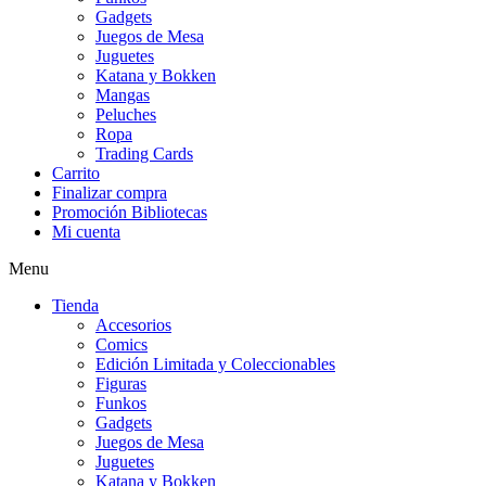
Gadgets
Juegos de Mesa
Juguetes
Katana y Bokken
Mangas
Peluches
Ropa
Trading Cards
Carrito
Finalizar compra
Promoción Bibliotecas
Mi cuenta
Menu
Tienda
Accesorios
Comics
Edición Limitada y Coleccionables
Figuras
Funkos
Gadgets
Juegos de Mesa
Juguetes
Katana y Bokken