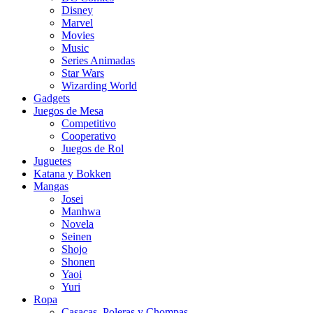
Disney
Marvel
Movies
Music
Series Animadas
Star Wars
Wizarding World
Gadgets
Juegos de Mesa
Competitivo
Cooperativo
Juegos de Rol
Juguetes
Katana y Bokken
Mangas
Josei
Manhwa
Novela
Seinen
Shojo
Shonen
Yaoi
Yuri
Ropa
Casacas, Poleras y Chompas