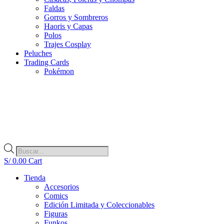
Faldas
Gorros y Sombreros
Haoris y Capas
Polos
Trajes Cosplay
Peluches
Trading Cards
Pokémon
Búsqueda
de
S/
0.00
Cart
productos
Tienda
Accesorios
Comics
Edición Limitada y Coleccionables
Figuras
Funkos