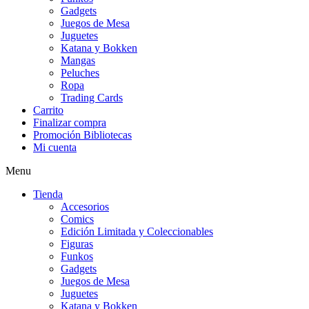
Gadgets
Juegos de Mesa
Juguetes
Katana y Bokken
Mangas
Peluches
Ropa
Trading Cards
Carrito
Finalizar compra
Promoción Bibliotecas
Mi cuenta
Menu
Tienda
Accesorios
Comics
Edición Limitada y Coleccionables
Figuras
Funkos
Gadgets
Juegos de Mesa
Juguetes
Katana y Bokken