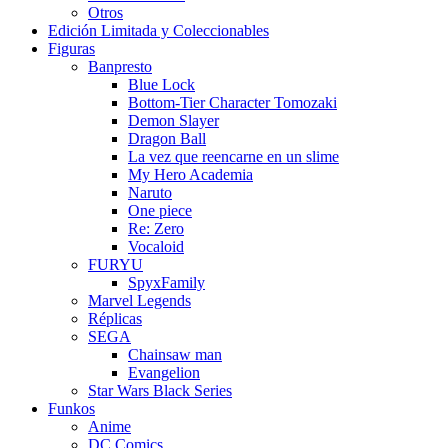
Otros
Edición Limitada y Coleccionables
Figuras
Banpresto
Blue Lock
Bottom-Tier Character Tomozaki
Demon Slayer
Dragon Ball
La vez que reencarne en un slime
My Hero Academia
Naruto
One piece
Re: Zero
Vocaloid
FURYU
SpyxFamily
Marvel Legends
Réplicas
SEGA
Chainsaw man
Evangelion
Star Wars Black Series
Funkos
Anime
DC Comics