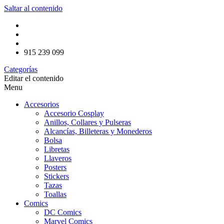
Saltar al contenido
915 239 099
Categorías
Editar el contenido
Menu
Accesorios
Accesorio Cosplay
Anillos, Collares y Pulseras
Alcancías, Billeteras y Monederos
Bolsa
Libretas
Llaveros
Posters
Stickers
Tazas
Toallas
Comics
DC Comics
Marvel Comics