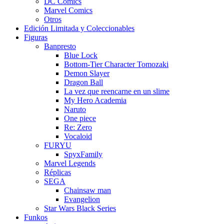
DC Comics
Marvel Comics
Otros
Edición Limitada y Coleccionables
Figuras
Banpresto
Blue Lock
Bottom-Tier Character Tomozaki
Demon Slayer
Dragon Ball
La vez que reencarne en un slime
My Hero Academia
Naruto
One piece
Re: Zero
Vocaloid
FURYU
SpyxFamily
Marvel Legends
Réplicas
SEGA
Chainsaw man
Evangelion
Star Wars Black Series
Funkos