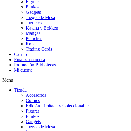
Figuras
Funkos
Gadgets
Juegos de Mesa
Juguetes
Katana y Bokken
Mangas
Peluches
Ropa
Trading Cards
Carrito
Finalizar compra
Promoción Bibliotecas
Mi cuenta
Menu
Tienda
Accesorios
Comics
Edición Limitada y Coleccionables
Figuras
Funkos
Gadgets
Juegos de Mesa