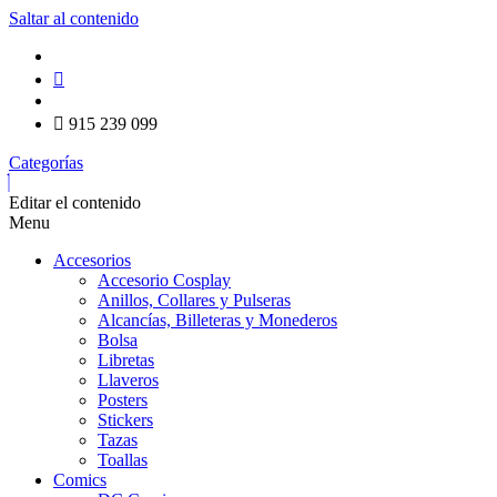
Saltar al contenido
915 239 099
Categorías
Editar el contenido
Menu
Accesorios
Accesorio Cosplay
Anillos, Collares y Pulseras
Alcancías, Billeteras y Monederos
Bolsa
Libretas
Llaveros
Posters
Stickers
Tazas
Toallas
Comics