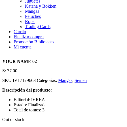
Juguetes
Katana y Bokken
Mangas
Peluches
Ropa
Trading Cards
Carrito
Finalizar compra
Promoción Bibliotecas
Mi cuenta
YOUR NAME 02
S/
37.00
SKU
IV17179663
Categorías:
Mangas
,
Seinen
Descripción del producto:
Editorial: iVREA
Estado: Finalizada
Total de tomos: 3
Out of stock