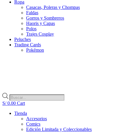
Ropa
Casacas, Poleras y Chompas
Faldas
Gorros y Sombreros
Haoris y Capas
Polos
Trajes Cosplay
Peluches
Trading Cards
Pokémon
Búsqueda
de
S/
0.00
Cart
productos
Tienda
Accesorios
Comics
Edición Limitada y Coleccionables