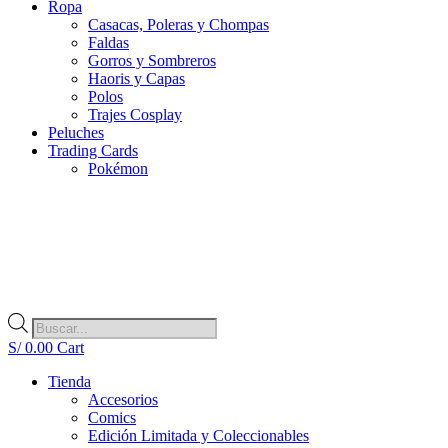
Ropa
Casacas, Poleras y Chompas
Faldas
Gorros y Sombreros
Haoris y Capas
Polos
Trajes Cosplay
Peluches
Trading Cards
Pokémon
Búsqueda
de
S/
0.00
Cart
productos
Tienda
Accesorios
Comics
Edición Limitada y Coleccionables