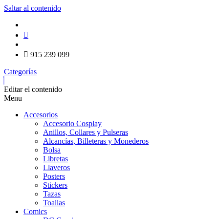
Saltar al contenido
915 239 099
Categorías
Editar el contenido
Menu
Accesorios
Accesorio Cosplay
Anillos, Collares y Pulseras
Alcancías, Billeteras y Monederos
Bolsa
Libretas
Llaveros
Posters
Stickers
Tazas
Toallas
Comics