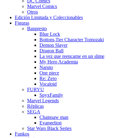
DC Comics
Marvel Comics
Otros
Edición Limitada y Coleccionables
Figuras
Banpresto
Blue Lock
Bottom-Tier Character Tomozaki
Demon Slayer
Dragon Ball
La vez que reencarne en un slime
My Hero Academia
Naruto
One piece
Re: Zero
Vocaloid
FURYU
SpyxFamily
Marvel Legends
Réplicas
SEGA
Chainsaw man
Evangelion
Star Wars Black Series
Funkos