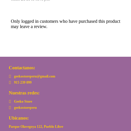
Only logged in customers who have purchased this product
may leave a review.
Contactanos:
geekostoreperu@gmail.com
915 239 099
Nuestras redes:
Geeko Store
geekostoreperu
Ubicanos:
Parque Olavegoya 122, Pueblo Libre