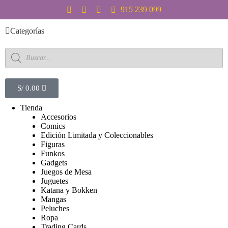
S
915 239 099
a
l
Categorías
t
a
r
a
l
c
S/
0.00
o
n
Tienda
t
Accesorios
e
Comics
n
Edición Limitada y Coleccionables
i
Figuras
d
Funkos
o
Gadgets
Juegos de Mesa
Juguetes
Katana y Bokken
Mangas
Peluches
Ropa
Trading Cards