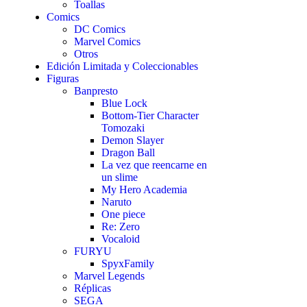
Toallas
Comics
DC Comics
Marvel Comics
Otros
Edición Limitada y Coleccionables
Figuras
Banpresto
Blue Lock
Bottom-Tier Character
Tomozaki
Demon Slayer
Dragon Ball
La vez que reencarne en
un slime
My Hero Academia
Naruto
One piece
Re: Zero
Vocaloid
FURYU
SpyxFamily
Marvel Legends
Réplicas
SEGA