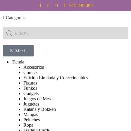
S
915 239 099
a
l
Categorías
t
a
r
a
l
c
S/
0.00
o
n
Tienda
t
Accesorios
e
Comics
n
Edición Limitada y Coleccionables
i
Figuras
d
Funkos
o
Gadgets
Juegos de Mesa
Juguetes
Katana y Bokken
Mangas
Peluches
Ropa
Trading Cards