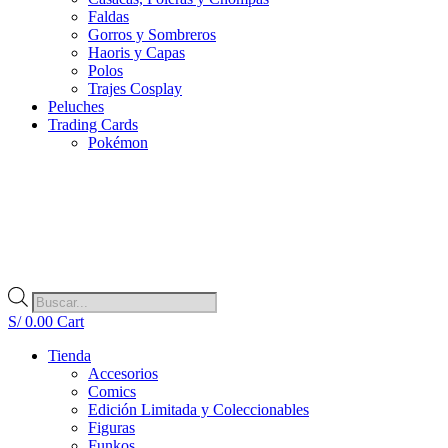
Faldas
Gorros y Sombreros
Haoris y Capas
Polos
Trajes Cosplay
Peluches
Trading Cards
Pokémon
Búsqueda
de
S/
0.00
Cart
productos
Tienda
Accesorios
Comics
Edición Limitada y Coleccionables
Figuras
Funkos