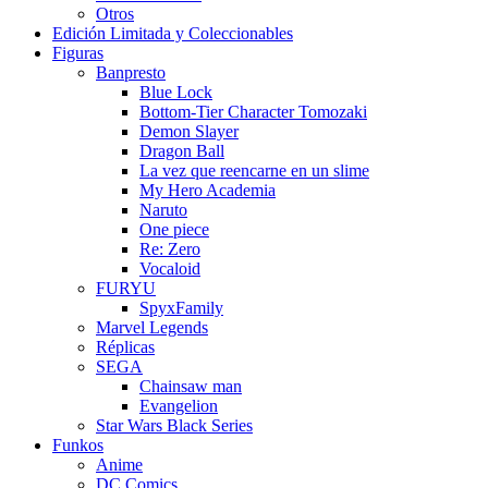
Otros
Edición Limitada y Coleccionables
Figuras
Banpresto
Blue Lock
Bottom-Tier Character Tomozaki
Demon Slayer
Dragon Ball
La vez que reencarne en un slime
My Hero Academia
Naruto
One piece
Re: Zero
Vocaloid
FURYU
SpyxFamily
Marvel Legends
Réplicas
SEGA
Chainsaw man
Evangelion
Star Wars Black Series
Funkos
Anime
DC Comics