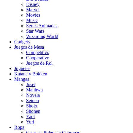
Disney
Marvel
Movies
Music
Series Animadas
Star Wars
Wizarding World
Gadgets
Juegos de Mesa
Competitivo
Cooperativo
Juegos de Rol
Juguetes
Katana y Bokken
Mangas
Josei
Manhwa
Novela
Seinen
Shojo
Shonen
Yaoi
Yuri
Ropa
Casacas, Poleras y Chompas