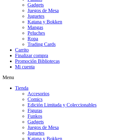
Gadgets
Juegos de Mesa
Juguetes
Katana y Bokken
Mangas
Peluches
Ropa
Trading Cards
Carrito
Finalizar compra
Promoción Bibliotecas
Mi cuenta
Menu
Tienda
Accesorios
Comics
Edición Limitada y Coleccionables
Figuras
Funkos
Gadgets
Juegos de Mesa
Juguetes
Katana y Bokken