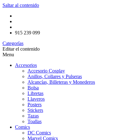
Saltar al contenido
915 239 099
Categorías
Editar el contenido
Menu
Accesorios
Accesorio Cosplay
Anillos, Collares y Pulseras
Alcancías, Billeteras y Monederos
Bolsa
Libretas
Llaveros
Posters
Stickers
Tazas
Toallas
Comics
DC Comics
Marvel Comics