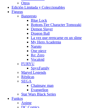
Otros
Edición Limitada y Coleccionables
Figuras
Banpresto
Blue Lock
Bottom-Tier Character Tomozaki
Demon Slayer
Dragon Ball
La vez que reencarne en un slime
My Hero Academia
Naruto
One piece
Re: Zero
Vocaloid
FURYU
SpyxFamily
Marvel Legends
Réplicas
SEGA
Chainsaw man
Evangelion
Star Wars Black Series
Funkos
Anime
DC Comics