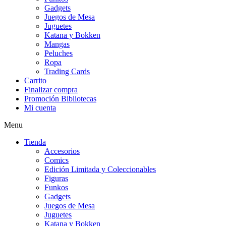
Gadgets
Juegos de Mesa
Juguetes
Katana y Bokken
Mangas
Peluches
Ropa
Trading Cards
Carrito
Finalizar compra
Promoción Bibliotecas
Mi cuenta
Menu
Tienda
Accesorios
Comics
Edición Limitada y Coleccionables
Figuras
Funkos
Gadgets
Juegos de Mesa
Juguetes
Katana y Bokken