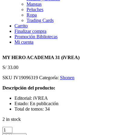
Mangas
Peluches
Ropa
Trading Cards
Carrito
Finalizar compra
Promoción Bibliotecas
Mi cuenta
MY HERO ACADEMIA 31 (iVREA)
S/
33.00
SKU
IV19096319
Categoría:
Shonen
Descripción del producto:
Editorial: iVREA
Estado: En publicación
Total de tomos: 34
2 in stock
MY
HERO