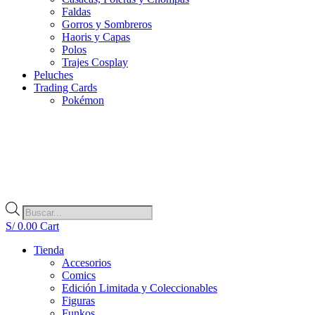
Faldas
Gorros y Sombreros
Haoris y Capas
Polos
Trajes Cosplay
Peluches
Trading Cards
Pokémon
Búsqueda
de
S/
0.00
Cart
productos
Tienda
Accesorios
Comics
Edición Limitada y Coleccionables
Figuras
Funkos