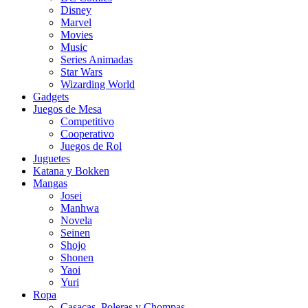
Disney
Marvel
Movies
Music
Series Animadas
Star Wars
Wizarding World
Gadgets
Juegos de Mesa
Competitivo
Cooperativo
Juegos de Rol
Juguetes
Katana y Bokken
Mangas
Josei
Manhwa
Novela
Seinen
Shojo
Shonen
Yaoi
Yuri
Ropa
Casacas, Poleras y Chompas