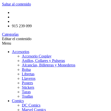
Saltar al contenido
915 239 099
Categorías
Editar el contenido
Menu
Accesorios
Accesorio Cosplay
Anillos, Collares y Pulseras
Alcancías, Billeteras y Monederos
Bolsa
Libretas
Llaveros
Posters
Stickers
Tazas
Toallas
Comics
DC Comics
Marvel Comics