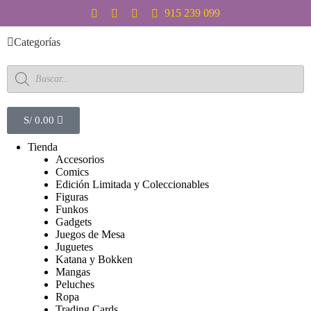
S
915 239 099
a
l
Categorías
t
a
r
a
l
c
S/
0.00
o
n
Tienda
t
Accesorios
e
Comics
n
Edición Limitada y Coleccionables
i
Figuras
d
Funkos
o
Gadgets
Juegos de Mesa
Juguetes
Katana y Bokken
Mangas
Peluches
Ropa
Trading Cards